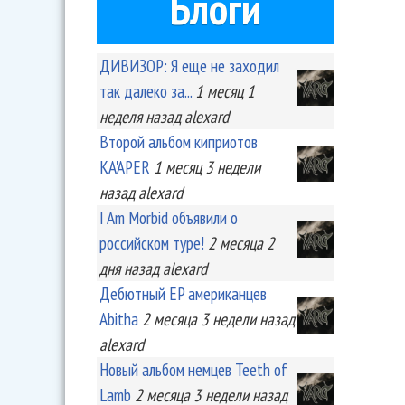
Блоги
ДИВИЗОР: Я еще не заходил
так далеко за...
1 месяц 1
неделя
назад
alexard
Второй альбом киприотов
KA'APER
1 месяц 3 недели
назад
alexard
I Am Morbid объявили о
российском туре!
2 месяца 2
дня
назад
alexard
Дебютный EP американцев
Abitha
2 месяца 3 недели
назад
alexard
Новый альбом немцев Teeth of
Lamb
2 месяца 3 недели
назад