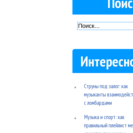
Поис
Интересн
Струны под залог: как
музыканты взаимодейс
с ломбардами
Музыка и спорт: как
правильный плейлист м