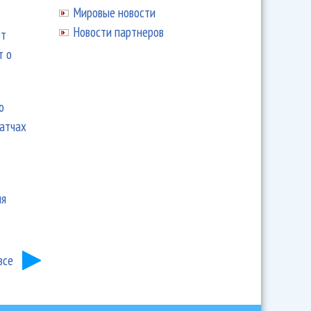
Мировые новости
Новости партнеров
ют
т о
ю
матчах
ия
все