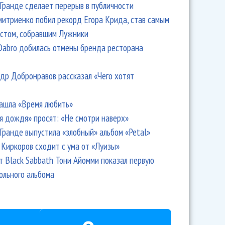
Гранде сделает перерыв в публичности
итриенко побил рекорд Егора Крида, став самым
стом, собравшим Лужники
Dabro добилась отмены бренда ресторана
др Добронравов рассказал «Чего хотят
ашла «Время любить»
я дождя» просят: «Не смотри наверх»
Гранде выпустила «злобный» альбом «Petal»
Киркоров сходит с ума от «Луизы»
т Black Sabbath Тони Айомми показал первую
ольного альбома