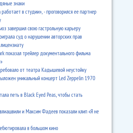
одяные знаки
 работает в студии», - проговорился ее партнер
y
ьюз завершил свою гастрольную карьеру
оиграла суд о нарушении авторских прав
 лицензиату
Park показал трейлер документального фильма
r»
ребовало от театра Кадышевой неустойку
выложен уникальный концерт Led Zeppelin 1970
тала петь в Black Eyed Peas, чтобы стать
влиашвили и Максим Фадеев показали клип «Я не
дебютировала в большом кино