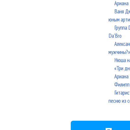
Ариана 
Ваня Дм
юным арти
Группа 
Da'Bro
Алексан
мужчины?»
Нюша н
«Три дн
Ариана 
Филипп 
Гитарис
песню из с