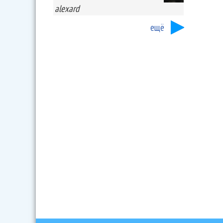
alexard
ещё