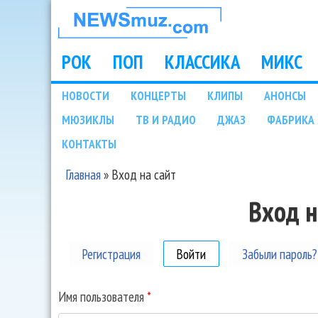
НОВОСТИ
МУЗЫКИ И
РОК
ПОП
КЛАССИКА
МИКС
Main menu
ШОУ БИЗНЕСА
НОВОСТИ
КОНЦЕРТЫ
КЛИПЫ
АНОНСЫ
Подразделы
МЮЗИКЛЫ
ТВ И РАДИО
ДЖАЗ
ФАБРИКА 
NEWSMUZ.COM
КОНТАКТЫ
Главная
»
Вход на сайт
Вы здесь
Вход н
Регистрация
Войти
(активная вкладка)
Забыли пароль?
Имя пользователя
*