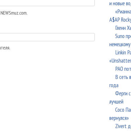
и новые в
«Рианна
а NEWSmuz.com.
A$AP Rock
Гленн Х
Suno пр
немецкому
ателя.
Linkin 
«Unshatte
РАО пот
В сеть 
года
Ферги с
лучшей
Сосо Па
вернулся»
Zivert 