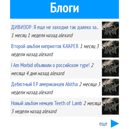
Блоги
ДИВИЗОР: Я еще не заходил так далеко за...
1 месяц 1 неделя
назад
alexard
Второй альбом киприотов KA'APER
1 месяц 3
недели
назад
alexard
I Am Morbid объявили о российском туре!
2
месяца 4 дня
назад
alexard
Дебютный EP американцев Abitha
2 месяца 3
недели
назад
alexard
Новый альбом немцев Teeth of Lamb
2 месяца
3 недели
назад
alexard
ещё