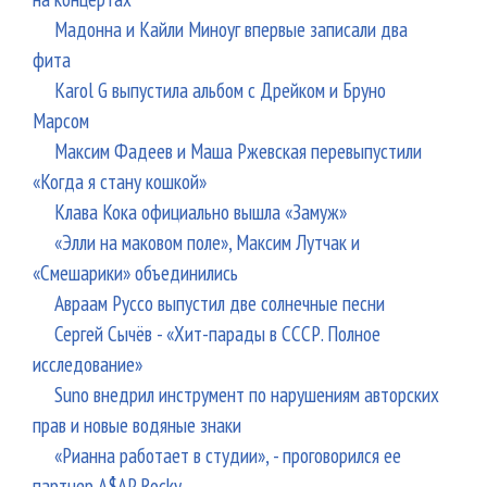
Мадонна и Кайли Миноуг впервые записали два
фита
Karol G выпустила альбом с Дрейком и Бруно
Марсом
Максим Фадеев и Маша Ржевская перевыпустили
«Когда я стану кошкой»
Клава Кока официально вышла «Замуж»
«Элли на маковом поле», Максим Лутчак и
«Смешарики» объединились
Авраам Руссо выпустил две солнечные песни
Сергей Сычёв - «Хит-парады в СССР. Полное
исследование»
Suno внедрил инструмент по нарушениям авторских
прав и новые водяные знаки
«Рианна работает в студии», - проговорился ее
партнер A$AP Rocky