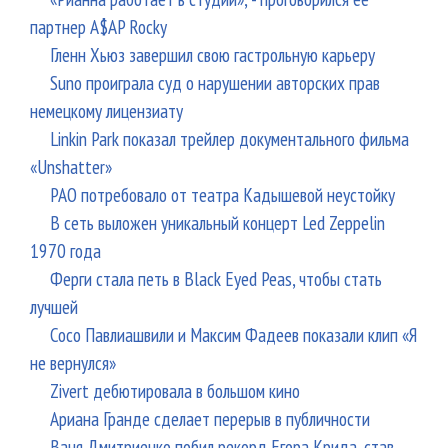
партнер A$AP Rocky
Гленн Хьюз завершил свою гастрольную карьеру
Suno проиграла суд о нарушении авторских прав
немецкому лицензиату
Linkin Park показал трейлер документального фильма
«Unshatter»
РАО потребовало от театра Кадышевой неустойку
В сеть выложен уникальный концерт Led Zeppelin
1970 года
Ферги стала петь в Black Eyed Peas, чтобы стать
лучшей
Сосо Павлиашвили и Максим Фадеев показали клип «Я
не вернулся»
Zivert дебютировала в большом кино
Ариана Гранде сделает перерыв в публичности
Ваня Дмитриенко побил рекорд Егора Крида, став