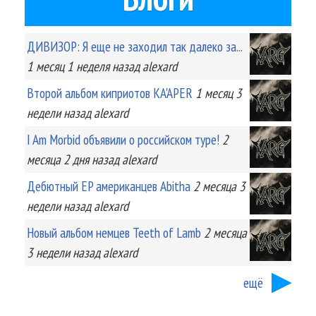
ДИВИЗОР: Я еще не заходил так далеко за...
1 месяц 1 неделя
назад
alexard
Второй альбом киприотов KA'APER
1 месяц 3
недели
назад
alexard
I Am Morbid объявили о российском туре!
2
месяца 2 дня
назад
alexard
Дебютный EP американцев Abitha
2 месяца 3
недели
назад
alexard
Новый альбом немцев Teeth of Lamb
2 месяца
3 недели
назад
alexard
ещё