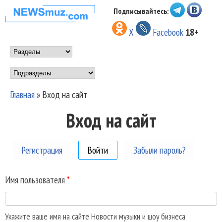
Перейти к основному
Подписывайтесь:
НОВОСТИ
содержанию
X
Facebook
18+
МУЗЫКИ И
Main menu
ШОУ БИЗНЕСА
Подразделы
NEWSMUZ.COM
Главная
»
Вход на сайт
Вы здесь
Вход на сайт
Регистрация
Войти
(активная вкладка)
Забыли пароль?
Имя пользователя
*
Укажите ваше имя на сайте Новости музыки и шоу бизнеса