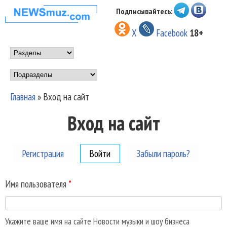
Перейти к основному
Подписывайтесь:
НОВОСТИ
содержанию
X
Facebook
18+
МУЗЫКИ И
Main menu
ШОУ БИЗНЕСА
Подразделы
NEWSMUZ.COM
Главная
»
Вход на сайт
Вы здесь
Вход на сайт
Регистрация
Войти
(активная вкладка)
Забыли пароль?
Имя пользователя
*
Укажите ваше имя на сайте Новости музыки и шоу бизнеса