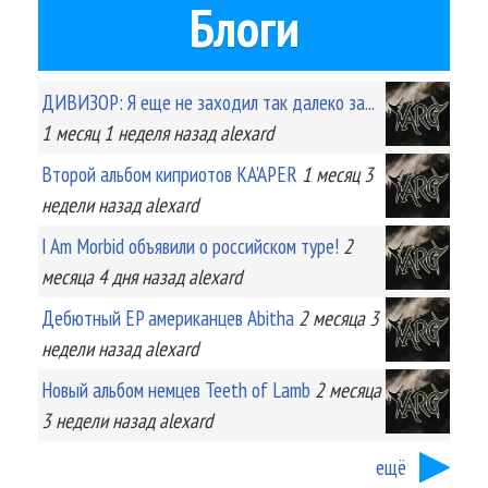
Блоги
ДИВИЗОР: Я еще не заходил так далеко за...
1 месяц 1 неделя
назад
alexard
Второй альбом киприотов KA'APER
1 месяц 3
недели
назад
alexard
I Am Morbid объявили о российском туре!
2
месяца 4 дня
назад
alexard
Дебютный EP американцев Abitha
2 месяца 3
недели
назад
alexard
Новый альбом немцев Teeth of Lamb
2 месяца
3 недели
назад
alexard
ещё