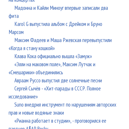
Мадонна и Кайли Миноуг впервые записали два
фита
Karol G выпустила альбом с Дрейком и Бруно
Марсом
Максим Фадеев и Маша Ржевская перевыпустили
«Когда я стану кошкой»
Клава Кока официально вышла «Замуж»
«Элли на маковом поле», Максим Лутчак и
«Смешарики» объединились
Авраам Руссо выпустил две солнечные песни
Сергей Сычёв - «Хит-парады в СССР. Полное
исследование»
Suno внедрил инструмент по нарушениям авторских
прав и новые водяные знаки
«Рианна работает в студии», - проговорился ее
партнер A$AP Rocky