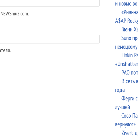
и новые в
«Рианна
а NEWSmuz.com.
A$AP Rock
Гленн Х
Suno пр
немецкому
ателя.
Linkin 
«Unshatte
РАО пот
В сеть 
года
Ферги с
лучшей
Сосо Па
вернулся»
Zivert 