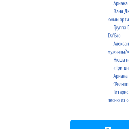
Ариана 
Ваня Дм
юным арти
Группа 
Da'Bro
Алексан
мужчины?»
Нюша н
«Три дн
Ариана 
Филипп 
Гитарис
песню из с