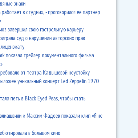
одяные знаки
 работает в студии», - проговорился ее партнер
y
ьюз завершил свою гастрольную карьеру
оиграла суд о нарушении авторских прав
 лицензиату
Park показал трейлер документального фильма
r»
ребовало от театра Кадышевой неустойку
выложен уникальный концерт Led Zeppelin 1970
тала петь в Black Eyed Peas, чтобы стать
влиашвили и Максим Фадеев показали клип «Я не
дебютировала в большом кино