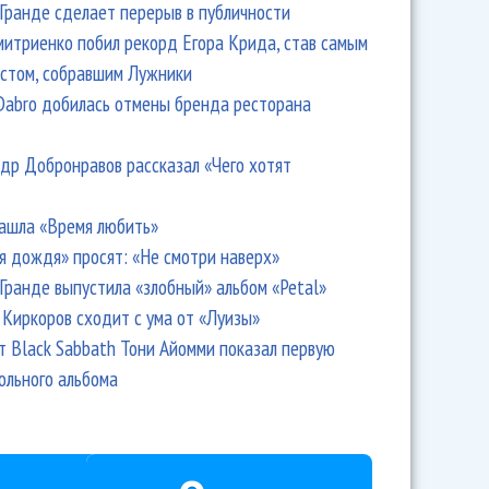
Гранде сделает перерыв в публичности
итриенко побил рекорд Егора Крида, став самым
стом, собравшим Лужники
Dabro добилась отмены бренда ресторана
др Добронравов рассказал «Чего хотят
ашла «Время любить»
я дождя» просят: «Не смотри наверх»
Гранде выпустила «злобный» альбом «Petal»
Киркоров сходит с ума от «Луизы»
т Black Sabbath Тони Айомми показал первую
ольного альбома