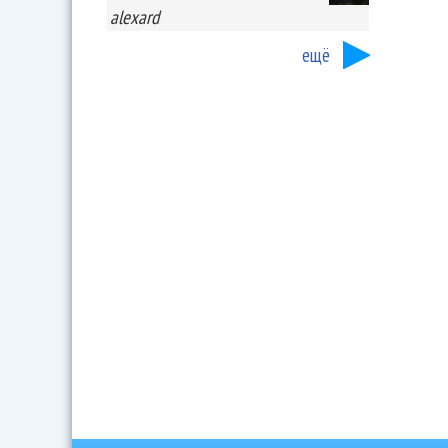
alexard
ещё