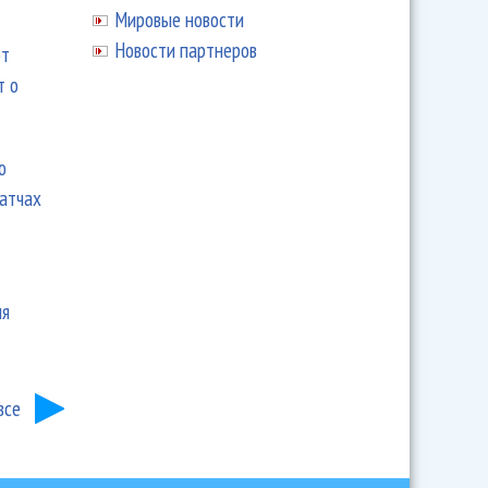
Мировые новости
Новости партнеров
ют
т о
ю
матчах
ия
все