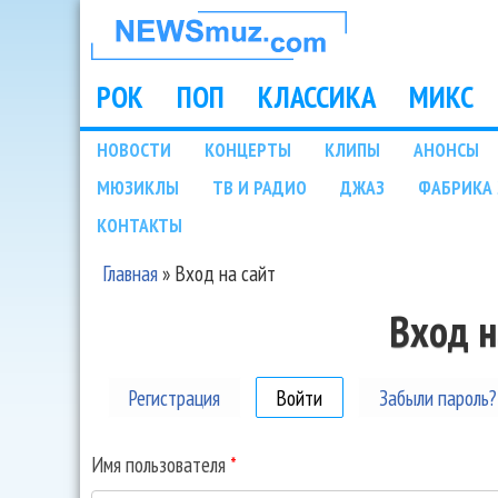
НОВОСТИ
МУЗЫКИ И
РОК
ПОП
КЛАССИКА
МИКС
Main menu
ШОУ БИЗНЕСА
НОВОСТИ
КОНЦЕРТЫ
КЛИПЫ
АНОНСЫ
Подразделы
МЮЗИКЛЫ
ТВ И РАДИО
ДЖАЗ
ФАБРИКА 
NEWSMUZ.COM
КОНТАКТЫ
Главная
»
Вход на сайт
Вы здесь
Вход н
Регистрация
Войти
(активная вкладка)
Забыли пароль?
Имя пользователя
*