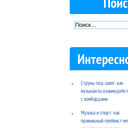
Поис
Интересн
Струны под залог: как
музыканты взаимодейс
с ломбардами
Музыка и спорт: как
правильный плейлист м