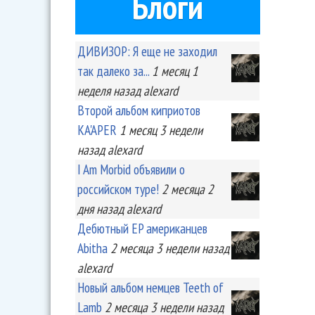
Блоги
ДИВИЗОР: Я еще не заходил
так далеко за...
1 месяц 1
неделя
назад
alexard
Второй альбом киприотов
KA'APER
1 месяц 3 недели
назад
alexard
I Am Morbid объявили о
российском туре!
2 месяца 2
дня
назад
alexard
Дебютный EP американцев
Abitha
2 месяца 3 недели
назад
alexard
Новый альбом немцев Teeth of
Lamb
2 месяца 3 недели
назад