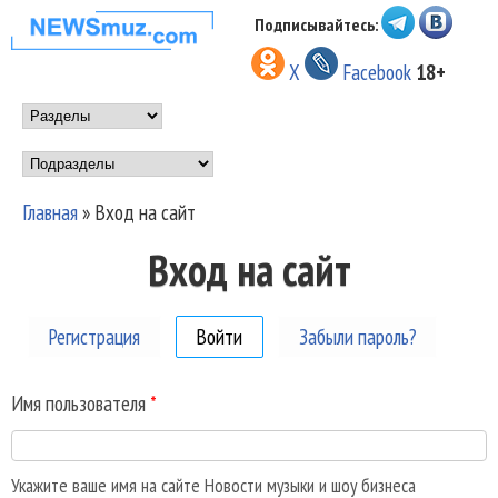
Перейти к основному
Подписывайтесь:
НОВОСТИ
содержанию
X
Facebook
18+
МУЗЫКИ И
Main menu
ШОУ БИЗНЕСА
Подразделы
NEWSMUZ.COM
Главная
»
Вход на сайт
Вы здесь
Вход на сайт
Регистрация
Войти
(активная вкладка)
Забыли пароль?
Имя пользователя
*
Укажите ваше имя на сайте Новости музыки и шоу бизнеса