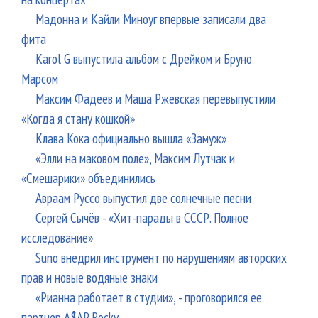
Мадонна и Кайли Миноуг впервые записали два
фита
Karol G выпустила альбом с Дрейком и Бруно
Марсом
Максим Фадеев и Маша Ржевская перевыпустили
«Когда я стану кошкой»
Клава Кока официально вышла «Замуж»
«Элли на маковом поле», Максим Лутчак и
«Смешарики» объединились
Авраам Руссо выпустил две солнечные песни
Сергей Сычёв - «Хит-парады в СССР. Полное
исследование»
Suno внедрил инструмент по нарушениям авторских
прав и новые водяные знаки
«Рианна работает в студии», - проговорился ее
партнер A$AP Rocky