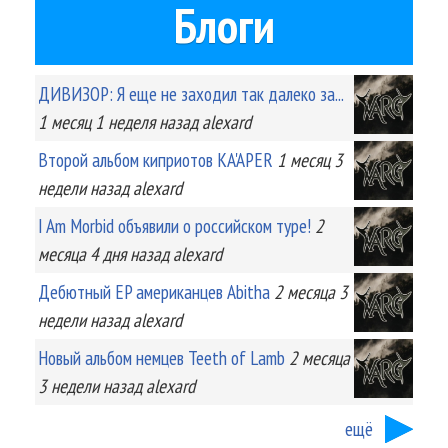
Блоги
ДИВИЗОР: Я еще не заходил так далеко за...
1 месяц 1 неделя
назад
alexard
Второй альбом киприотов KA'APER
1 месяц 3
недели
назад
alexard
I Am Morbid объявили о российском туре!
2
месяца 4 дня
назад
alexard
Дебютный EP американцев Abitha
2 месяца 3
недели
назад
alexard
Новый альбом немцев Teeth of Lamb
2 месяца
3 недели
назад
alexard
ещё