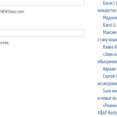
Басист 
концертах
а NEWSmuz.com.
Мадонна
Karol G
Максим 
стану кош
ателя.
Клава К
«Элли н
объединил
Авраам 
Сергей 
исследова
Suno вн
и новые в
«Рианна
A$AP Rock