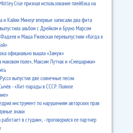
Mötley Crüe признал использование плейбэка на
 и Кайли Миноуг впервые записали два фита
 выпустила альбом с Дрейком и Бруно Марсом
Фадеев и Маша Ржевская перевыпустили «Когда я
кой»
ока официально вышла «Замуж»
а маковом поле», Максим Лутчак и «Смешарики»
ись
Руссо выпустил две солнечные песни
Сычёв - «Хит-парады в СССР. Полное
ние»
едрил инструмент по нарушениям авторских прав
одяные знаки
 работает в студии», - проговорился ее партнер
y