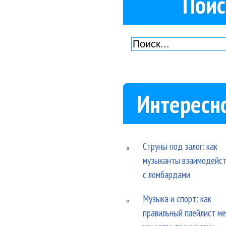
Поис
Интересн
Струны под залог: как
музыканты взаимодейс
с ломбардами
Музыка и спорт: как
правильный плейлист м