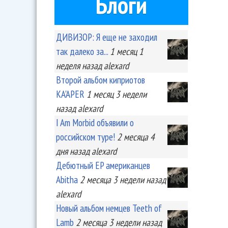
Блоги
ДИВИЗОР: Я еще не заходил
так далеко за...
1 месяц 1
неделя
назад
alexard
Второй альбом киприотов
KA'APER
1 месяц 3 недели
назад
alexard
I Am Morbid объявили о
российском туре!
2 месяца 4
дня
назад
alexard
Дебютный EP американцев
Abitha
2 месяца 3 недели
назад
alexard
Новый альбом немцев Teeth of
Lamb
2 месяца 3 недели
назад