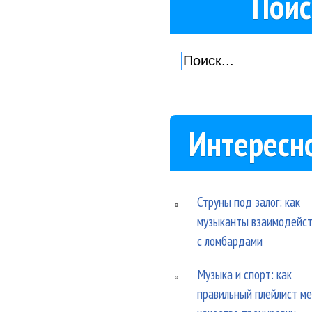
Поис
Интересн
Струны под залог: как
музыканты взаимодейс
с ломбардами
Музыка и спорт: как
правильный плейлист м