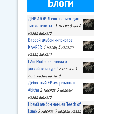
Блоги
ДИВИЗОР: Я еще не заходил
так далеко за...
1 месяц 6 дней
назад
alexard
Второй альбом киприотов
KA'APER
1 месяц 3 недели
назад
alexard
I Am Morbid объявили о
российском туре!
2 месяца 1
день
назад
alexard
Дебютный EP американцев
Abitha
2 месяца 3 недели
назад
alexard
Новый альбом немцев Teeth of
Lamb
2 месяца 3 недели
назад