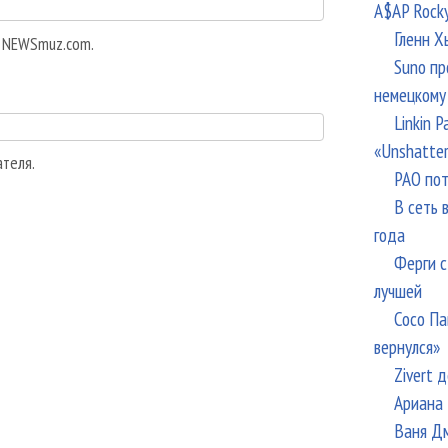
A$AP Rock
Гленн Х
а NEWSmuz.com.
Suno пр
немецкому
Linkin 
«Unshatte
ателя.
РАО пот
В сеть 
года
Ферги с
лучшей
Сосо Па
вернулся»
Zivert 
Ариана 
Ваня Дм