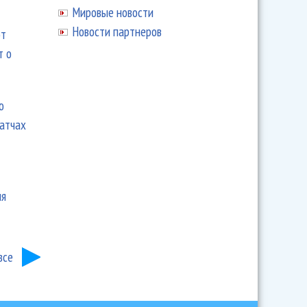
Мировые новости
Новости партнеров
ют
т о
ю
матчах
ия
все