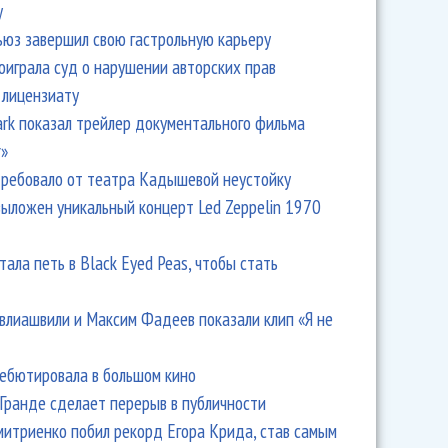
y
ьюз завершил свою гастрольную карьеру
оиграла суд о нарушении авторских прав
 лицензиату
Park показал трейлер документального фильма
r»
ребовало от театра Кадышевой неустойку
выложен уникальный концерт Led Zeppelin 1970
тала петь в Black Eyed Peas, чтобы стать
влиашвили и Максим Фадеев показали клип «Я не
дебютировала в большом кино
Гранде сделает перерыв в публичности
итриенко побил рекорд Егора Крида, став самым