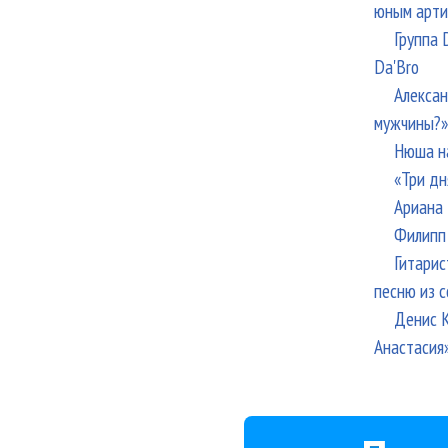
юным арти
Группа 
Da'Bro
Алексан
мужчины?»
Нюша н
«Три дн
Ариана 
Филипп 
Гитарис
песню из с
Денис К
Анастасия