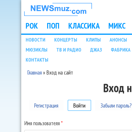
НОВОСТИ
МУЗЫКИ И
РОК
ПОП
КЛАССИКА
МИКС
Main menu
ШОУ БИЗНЕСА
НОВОСТИ
КОНЦЕРТЫ
КЛИПЫ
АНОНСЫ
Подразделы
МЮЗИКЛЫ
ТВ И РАДИО
ДЖАЗ
ФАБРИКА 
NEWSMUZ.COM
КОНТАКТЫ
Главная
»
Вход на сайт
Вы здесь
Вход н
Регистрация
Войти
(активная вкладка)
Забыли пароль?
Имя пользователя
*