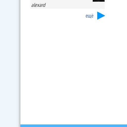
alexard
ещё