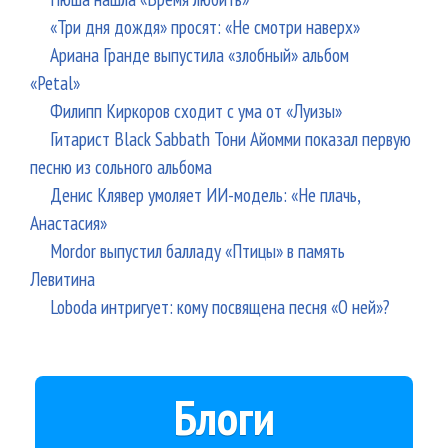
«Три дня дождя» просят: «Не смотри наверх»
Ариана Гранде выпустила «злобный» альбом
«Petal»
Филипп Киркоров сходит с ума от «Луизы»
Гитарист Black Sabbath Тони Айомми показал первую
песню из сольного альбома
Денис Клявер умоляет ИИ-модель: «Не плачь,
Анастасия»
Mordor выпустил балладу «Птицы» в память
Левитина
Loboda интригует: кому посвящена песня «О ней»?
Блоги