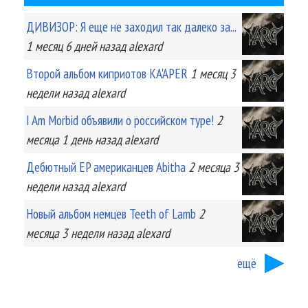
ДИВИЗОР: Я еще не заходил так далеко за...
1 месяц 6 дней
назад
alexard
Второй альбом киприотов KA'APER
1 месяц 3
недели
назад
alexard
I Am Morbid объявили о российском туре!
2
месяца 1 день
назад
alexard
Дебютный EP американцев Abitha
2 месяца 3
недели
назад
alexard
Новый альбом немцев Teeth of Lamb
2
месяца 3 недели
назад
alexard
ещё