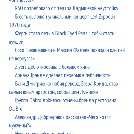
РАО потребовало от театра Кадышевой неустойку
В сеть выложен уникальный концерт Led Zeppelin
1970 года
Ферги стала петь в Black Eyed Peas, чтобы стать
лучшей
Сосо Павлиашвили и Максим Фадеев показали клип «Я
не вернулся»
Zivert дебютировала в большом кино
Ариана Гранде сделает перерыв в публичности
Ваня Дмитриенко побил рекорд Егора Крида, став
самым юным артистом, собравшим Лужники
Группа Dabro добилась отмены бренда ресторана
Da'Bro
Александр Добронравов рассказал «Чего хотят
мужчины?»
Нюша нашла «Время любить»