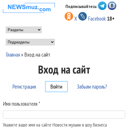
Перейти к основному
Подписывайтесь:
НОВОСТИ
содержанию
X
Facebook
18+
МУЗЫКИ И
Main menu
ШОУ БИЗНЕСА
Подразделы
NEWSMUZ.COM
Главная
»
Вход на сайт
Вы здесь
Вход на сайт
Регистрация
Войти
(активная вкладка)
Забыли пароль?
Имя пользователя
*
Укажите ваше имя на сайте Новости музыки и шоу бизнеса