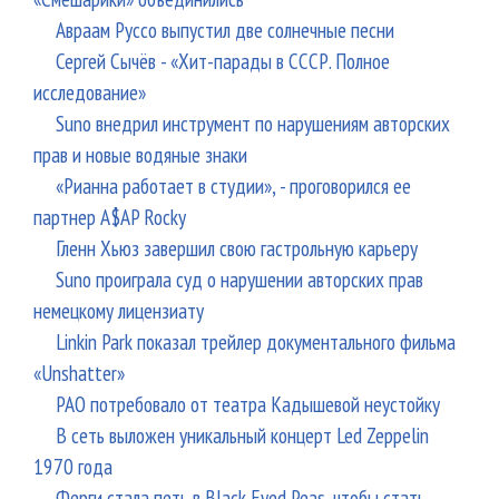
Авраам Руссо выпустил две солнечные песни
Сергей Сычёв - «Хит-парады в СССР. Полное
исследование»
Suno внедрил инструмент по нарушениям авторских
прав и новые водяные знаки
«Рианна работает в студии», - проговорился ее
партнер A$AP Rocky
Гленн Хьюз завершил свою гастрольную карьеру
Suno проиграла суд о нарушении авторских прав
немецкому лицензиату
Linkin Park показал трейлер документального фильма
«Unshatter»
РАО потребовало от театра Кадышевой неустойку
В сеть выложен уникальный концерт Led Zeppelin
1970 года
Ферги стала петь в Black Eyed Peas, чтобы стать