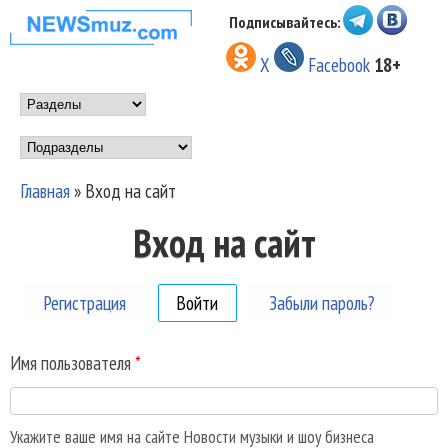
Перейти к основному
Подписывайтесь:
НОВОСТИ
содержанию
X
Facebook
18+
МУЗЫКИ И
Main menu
ШОУ БИЗНЕСА
Подразделы
NEWSMUZ.COM
Главная
»
Вход на сайт
Вы здесь
Вход на сайт
Регистрация
Войти
(активная вкладка)
Забыли пароль?
Имя пользователя
*
Укажите ваше имя на сайте Новости музыки и шоу бизнеса