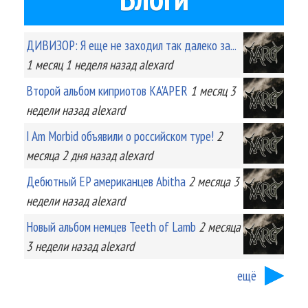
ДИВИЗОР: Я еще не заходил так далеко за...
1 месяц 1 неделя
назад
alexard
Второй альбом киприотов KA'APER
1 месяц 3
недели
назад
alexard
I Am Morbid объявили о российском туре!
2
месяца 2 дня
назад
alexard
Дебютный EP американцев Abitha
2 месяца 3
недели
назад
alexard
Новый альбом немцев Teeth of Lamb
2 месяца
3 недели
назад
alexard
ещё