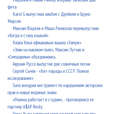
фита
Karol G выпустила альбом с Дрейком и Бруно
Марсом
Максим Фадеев и Маша Ржевская перевыпустили
«Когда я стану кошкой»
Клава Кока официально вышла «Замуж»
«Элли на маковом поле», Максим Лутчак и
«Смешарики» объединились
Авраам Руссо выпустил две солнечные песни
Сергей Сычёв - «Хит-парады в СССР. Полное
исследование»
Suno внедрил инструмент по нарушениям авторских
прав и новые водяные знаки
«Рианна работает в студии», - проговорился ее
партнер A$AP Rocky
Гленн Хьюз завершил свою гастрольную карьеру