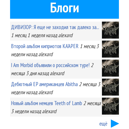
Блоги
ДИВИЗОР: Я еще не заходил так далеко за...
1 месяц 1 неделя
назад
alexard
Второй альбом киприотов KA'APER
1 месяц 3
недели
назад
alexard
I Am Morbid объявили о российском туре!
2
месяца 3 дня
назад
alexard
Дебютный EP американцев Abitha
2 месяца 3
недели
назад
alexard
Новый альбом немцев Teeth of Lamb
2 месяца
3 недели
назад
alexard
ещё