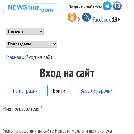
Перейти к основному
Подписывайтесь:
НОВОСТИ
содержанию
X
Facebook
18+
МУЗЫКИ И
Main menu
ШОУ БИЗНЕСА
Подразделы
NEWSMUZ.COM
Главная
»
Вход на сайт
Вы здесь
Вход на сайт
Регистрация
Войти
(активная вкладка)
Забыли пароль?
Имя пользователя
*
Укажите ваше имя на сайте Новости музыки и шоу бизнеса