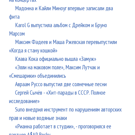
Мадонна и Кайли Миноуг впервые записали два
фита
Karol G выпустила альбом с Дрейком и Бруно
Марсом
Максим Фадеев и Маша Ржевская перевыпустили
«Когда я стану кошкой»
Клава Кока официально вышла «Замуж»
«Элли на маковом поле», Максим Лутчак и
«Смешарики» объединились
Авраам Руссо выпустил две солнечные песни
Сергей Сычёв - «Хит-парады в СССР. Полное
исследование»
Suno внедрил инструмент по нарушениям авторских
прав и новые водяные знаки
«Рианна работает в студии», - проговорился ее
партнер A$AP Rocky