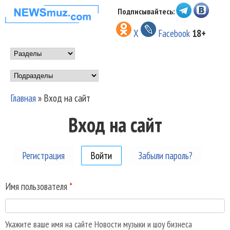
Перейти к основному
Подписывайтесь:
НОВОСТИ
содержанию
X
Facebook
18+
МУЗЫКИ И
Main menu
ШОУ БИЗНЕСА
Подразделы
NEWSMUZ.COM
Главная
»
Вход на сайт
Вы здесь
Вход на сайт
Регистрация
Войти
(активная вкладка)
Забыли пароль?
Имя пользователя
*
Укажите ваше имя на сайте Новости музыки и шоу бизнеса