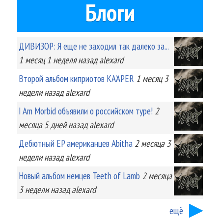
Блоги
ДИВИЗОР: Я еще не заходил так далеко за...
1 месяц 1 неделя
назад
alexard
Второй альбом киприотов KA'APER
1 месяц 3
недели
назад
alexard
I Am Morbid объявили о российском туре!
2
месяца 5 дней
назад
alexard
Дебютный EP американцев Abitha
2 месяца 3
недели
назад
alexard
Новый альбом немцев Teeth of Lamb
2 месяца
3 недели
назад
alexard
ещё