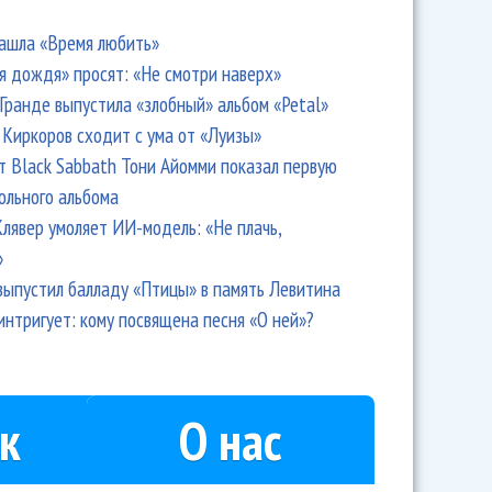
ашла «Время любить»
я дождя» просят: «Не смотри наверх»
Гранде выпустила «злобный» альбом «Petal»
Киркоров сходит с ума от «Луизы»
т Black Sabbath Тони Айомми показал первую
ольного альбома
лявер умоляет ИИ-модель: «Не плачь,
»
выпустил балладу «Птицы» в память Левитина
интригует: кому посвящена песня «О ней»?
к
О нас