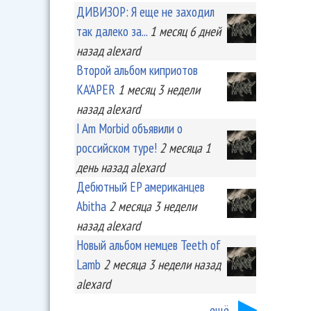
ДИВИЗОР: Я еще не заходил
так далеко за...
1 месяц 6 дней
назад
alexard
Второй альбом киприотов
KA'APER
1 месяц 3 недели
назад
alexard
I Am Morbid объявили о
российском туре!
2 месяца 1
день
назад
alexard
Дебютный EP американцев
Abitha
2 месяца 3 недели
назад
alexard
Новый альбом немцев Teeth of
Lamb
2 месяца 3 недели
назад
alexard
ещё