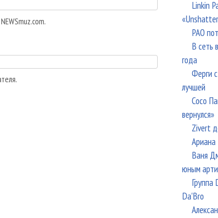
Linkin 
«Unshatte
а NEWSmuz.com.
РАО пот
В сеть 
года
Ферги с
ателя.
лучшей
Сосо Па
вернулся»
Zivert 
Ариана 
Ваня Дм
юным арти
Группа 
Da'Bro
Алексан