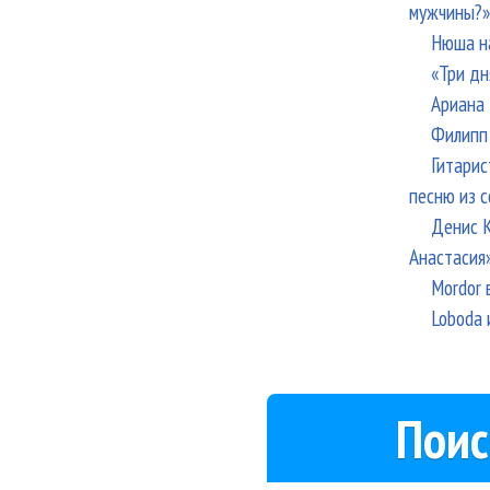
мужчины?»
Нюша н
«Три дн
Ариана 
Филипп 
Гитарис
песню из с
Денис К
Анастасия
Mordor 
Loboda 
Поис