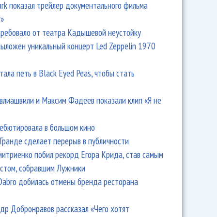
Park показал трейлер документального фильма
r»
ребовало от театра Кадышевой неустойку
выложен уникальный концерт Led Zeppelin 1970
тала петь в Black Eyed Peas, чтобы стать
влиашвили и Максим Фадеев показали клип «Я не
дебютировала в большом кино
Гранде сделает перерыв в публичности
итриенко побил рекорд Егора Крида, став самым
стом, собравшим Лужники
Dabro добилась отмены бренда ресторана
др Добронравов рассказал «Чего хотят