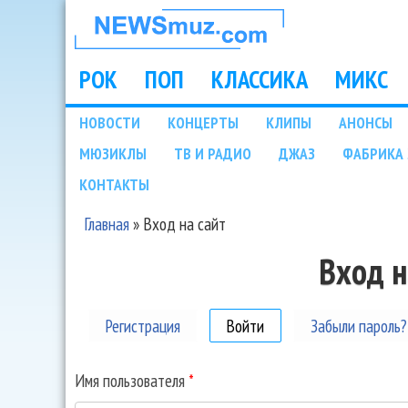
НОВОСТИ
МУЗЫКИ И
РОК
ПОП
КЛАССИКА
МИКС
Main menu
ШОУ БИЗНЕСА
НОВОСТИ
КОНЦЕРТЫ
КЛИПЫ
АНОНСЫ
Подразделы
МЮЗИКЛЫ
ТВ И РАДИО
ДЖАЗ
ФАБРИКА 
NEWSMUZ.COM
КОНТАКТЫ
Главная
»
Вход на сайт
Вы здесь
Вход н
Регистрация
Войти
(активная вкладка)
Забыли пароль?
Имя пользователя
*