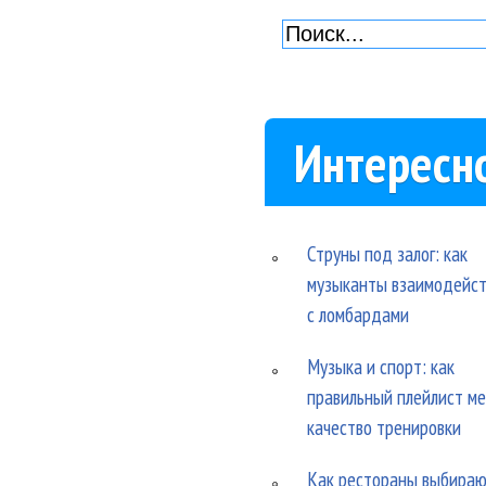
Интересн
Струны под залог: как
музыканты взаимодейс
с ломбардами
Музыка и спорт: как
правильный плейлист м
качество тренировки
Как рестораны выбира