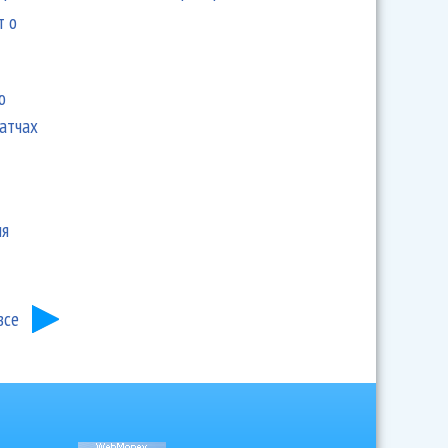
т о
ю
матчах
ия
все