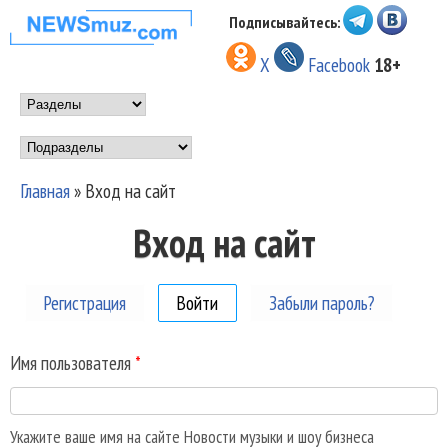
Перейти к основному
Подписывайтесь:
НОВОСТИ
содержанию
X
Facebook
18+
МУЗЫКИ И
Main menu
ШОУ БИЗНЕСА
Подразделы
NEWSMUZ.COM
Главная
»
Вход на сайт
Вы здесь
Вход на сайт
Регистрация
Войти
(активная вкладка)
Забыли пароль?
Имя пользователя
*
Укажите ваше имя на сайте Новости музыки и шоу бизнеса