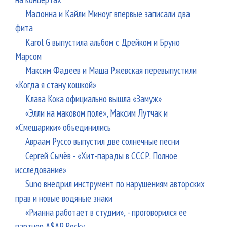
Мадонна и Кайли Миноуг впервые записали два
фита
Karol G выпустила альбом с Дрейком и Бруно
Марсом
Максим Фадеев и Маша Ржевская перевыпустили
«Когда я стану кошкой»
Клава Кока официально вышла «Замуж»
«Элли на маковом поле», Максим Лутчак и
«Смешарики» объединились
Авраам Руссо выпустил две солнечные песни
Сергей Сычёв - «Хит-парады в СССР. Полное
исследование»
Suno внедрил инструмент по нарушениям авторских
прав и новые водяные знаки
«Рианна работает в студии», - проговорился ее
партнер A$AP Rocky