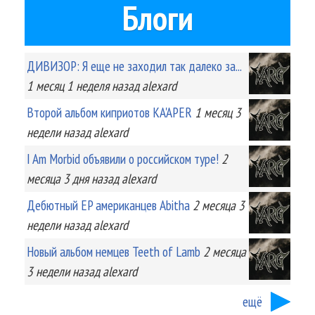
Блоги
ДИВИЗОР: Я еще не заходил так далеко за...
1 месяц 1 неделя
назад
alexard
Второй альбом киприотов KA'APER
1 месяц 3
недели
назад
alexard
I Am Morbid объявили о российском туре!
2
месяца 3 дня
назад
alexard
Дебютный EP американцев Abitha
2 месяца 3
недели
назад
alexard
Новый альбом немцев Teeth of Lamb
2 месяца
3 недели
назад
alexard
ещё