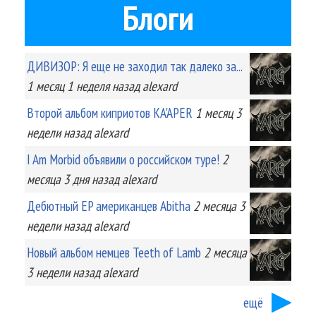
Блоги
ДИВИЗОР: Я еще не заходил так далеко за...
1 месяц 1 неделя
назад
alexard
Второй альбом киприотов KA'APER
1 месяц 3
недели
назад
alexard
I Am Morbid объявили о российском туре!
2
месяца 3 дня
назад
alexard
Дебютный EP американцев Abitha
2 месяца 3
недели
назад
alexard
Новый альбом немцев Teeth of Lamb
2 месяца
3 недели
назад
alexard
ещё