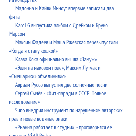
Мадонна и Кайли Миноуг впервые записали два
фита
Karol G выпустила альбом с Дрейком и Бруно
Марсом
Максим Фадеев и Маша Ржевская перевыпустили
«Когда я стану кошкой»
Клава Кока официально вышла «Замуж»
«Элли на маковом поле», Максим Лутчак и
«Смешарики» объединились
Авраам Руссо выпустил две солнечные песни
Сергей Сычёв - «Хит-парады в СССР. Полное
исследование»
Suno внедрил инструмент по нарушениям авторских
прав и новые водяные знаки
«Рианна работает в студии», - проговорился ее
партнер A$AP Rocky