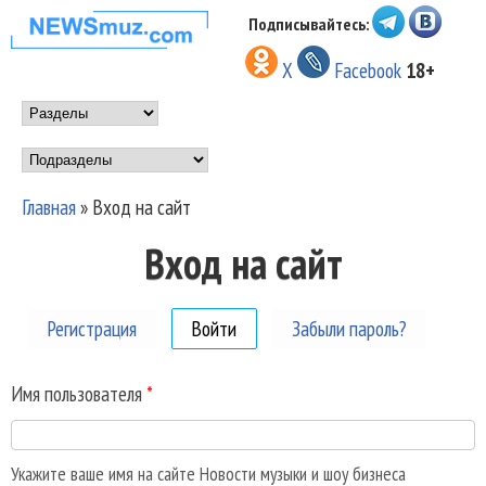
Перейти к основному
Подписывайтесь:
НОВОСТИ
содержанию
X
Facebook
18+
МУЗЫКИ И
Main menu
ШОУ БИЗНЕСА
Подразделы
NEWSMUZ.COM
Главная
»
Вход на сайт
Вы здесь
Вход на сайт
Регистрация
Войти
(активная вкладка)
Забыли пароль?
Имя пользователя
*
Укажите ваше имя на сайте Новости музыки и шоу бизнеса