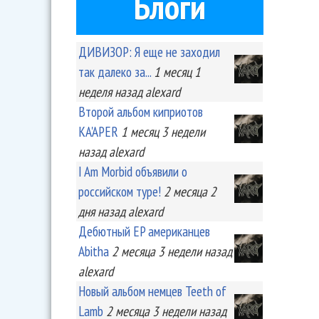
Блоги
ДИВИЗОР: Я еще не заходил
так далеко за...
1 месяц 1
неделя
назад
alexard
Второй альбом киприотов
KA'APER
1 месяц 3 недели
назад
alexard
I Am Morbid объявили о
российском туре!
2 месяца 2
дня
назад
alexard
Дебютный EP американцев
Abitha
2 месяца 3 недели
назад
alexard
Новый альбом немцев Teeth of
Lamb
2 месяца 3 недели
назад