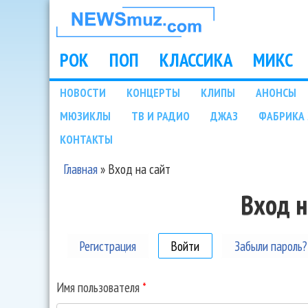
НОВОСТИ
МУЗЫКИ И
РОК
ПОП
КЛАССИКА
МИКС
Main menu
ШОУ БИЗНЕСА
НОВОСТИ
КОНЦЕРТЫ
КЛИПЫ
АНОНСЫ
Подразделы
МЮЗИКЛЫ
ТВ И РАДИО
ДЖАЗ
ФАБРИКА 
NEWSMUZ.COM
КОНТАКТЫ
Главная
»
Вход на сайт
Вы здесь
Вход н
Регистрация
Войти
(активная вкладка)
Забыли пароль?
Имя пользователя
*