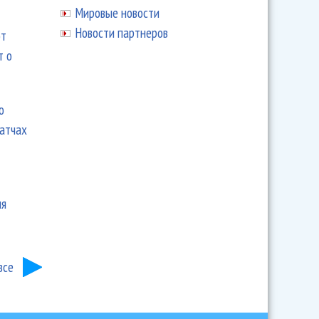
Мировые новости
Новости партнеров
ют
т о
ю
матчах
ия
все