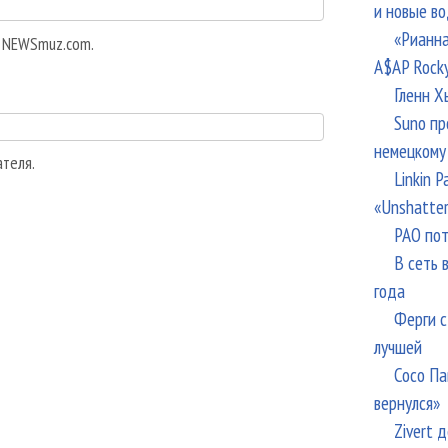
и новые в
«Рианна
а NEWSmuz.com.
A$AP Rock
Гленн Х
Suno пр
немецкому
ателя.
Linkin 
«Unshatte
РАО пот
В сеть 
года
Ферги с
лучшей
Сосо Па
вернулся»
Zivert 