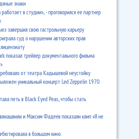
одяные знаки
 работает в студии», - проговорился ее партнер
y
ьюз завершил свою гастрольную карьеру
оиграла суд о нарушении авторских прав
 лицензиату
Park показал трейлер документального фильма
r»
ребовало от театра Кадышевой неустойку
выложен уникальный концерт Led Zeppelin 1970
тала петь в Black Eyed Peas, чтобы стать
влиашвили и Максим Фадеев показали клип «Я не
дебютировала в большом кино