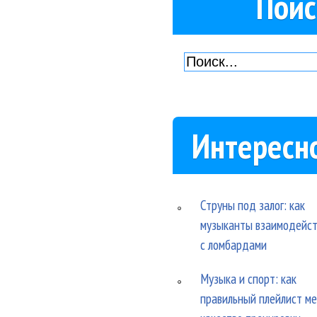
Поис
Интересн
Струны под залог: как
музыканты взаимодейс
с ломбардами
Музыка и спорт: как
правильный плейлист м