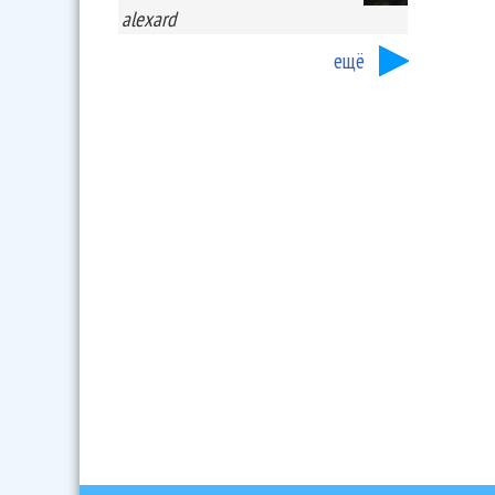
alexard
ещё