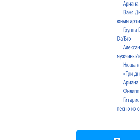
Ариана 
Ваня Дм
юным арти
Группа 
Da'Bro
Алексан
мужчины?»
Нюша н
«Три дн
Ариана 
Филипп 
Гитарис
песню из с