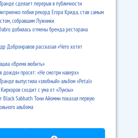
Гранде сделает перерыв в публичности
итриенко побил рекорд Егора Крида, став самым
стом, собравшим Лужники
Dabro добилась отмены бренда ресторана
др Добронравов рассказал «Чего хотят
ашла «Время любить»
я дождя» просят: «Не смотри наверх»
Гранде выпустила «злобный» альбом «Petal»
Киркоров сходит с ума от «Луизы»
т Black Sabbath Тони Айомми показал первую
ольного альбома