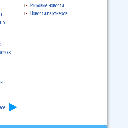
Мировые новости
Новости партнеров
ют
т о
ю
матчах
ия
все