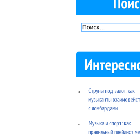
Поис
Интересн
Струны под залог: как
музыканты взаимодейс
с ломбардами
Музыка и спорт: как
правильный плейлист м