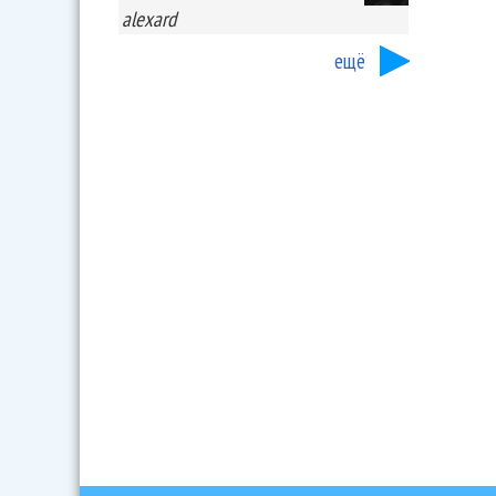
alexard
ещё