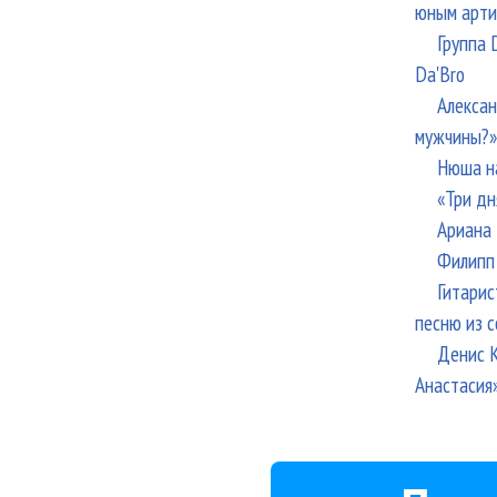
юным арти
Группа 
Da'Bro
Алексан
мужчины?»
Нюша н
«Три дн
Ариана 
Филипп 
Гитарис
песню из с
Денис К
Анастасия