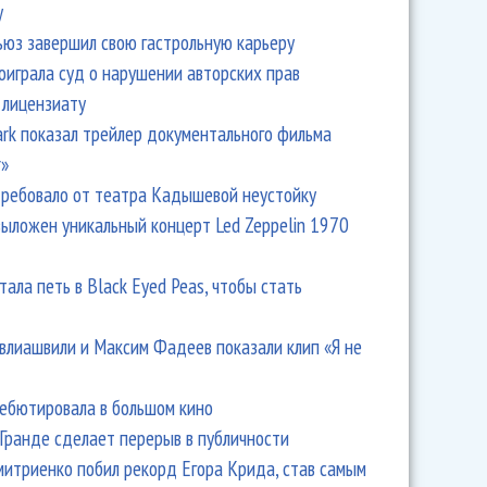
y
ьюз завершил свою гастрольную карьеру
оиграла суд о нарушении авторских прав
 лицензиату
Park показал трейлер документального фильма
r»
ребовало от театра Кадышевой неустойку
выложен уникальный концерт Led Zeppelin 1970
тала петь в Black Eyed Peas, чтобы стать
влиашвили и Максим Фадеев показали клип «Я не
дебютировала в большом кино
Гранде сделает перерыв в публичности
итриенко побил рекорд Егора Крида, став самым