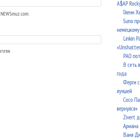
A$AP Rock
Гленн Х
а NEWSmuz.com.
Suno пр
немецкому
Linkin 
«Unshatte
ателя.
РАО пот
В сеть 
года
Ферги с
лучшей
Сосо Па
вернулся»
Zivert 
Ариана 
Ваня Дм