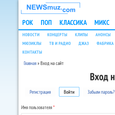
НОВОСТИ
МУЗЫКИ И
РОК
ПОП
КЛАССИКА
МИКС
Main menu
ШОУ БИЗНЕСА
НОВОСТИ
КОНЦЕРТЫ
КЛИПЫ
АНОНСЫ
Подразделы
МЮЗИКЛЫ
ТВ И РАДИО
ДЖАЗ
ФАБРИКА 
NEWSMUZ.COM
КОНТАКТЫ
Главная
»
Вход на сайт
Вы здесь
Вход н
Регистрация
Войти
(активная вкладка)
Забыли пароль?
Имя пользователя
*