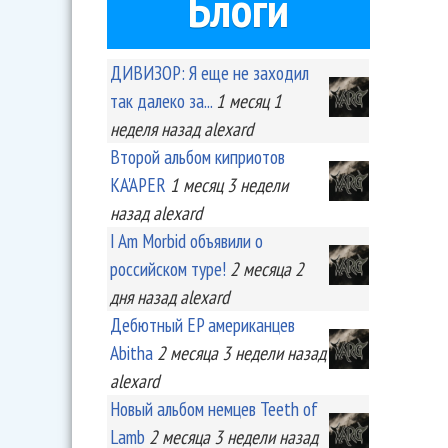
Блоги
ДИВИЗОР: Я еще не заходил
так далеко за...
1 месяц 1
неделя
назад
alexard
Второй альбом киприотов
KA'APER
1 месяц 3 недели
назад
alexard
I Am Morbid объявили о
российском туре!
2 месяца 2
дня
назад
alexard
Дебютный EP американцев
Abitha
2 месяца 3 недели
назад
alexard
Новый альбом немцев Teeth of
Lamb
2 месяца 3 недели
назад