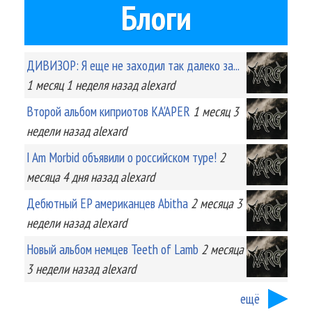
Блоги
ДИВИЗОР: Я еще не заходил так далеко за...
1 месяц 1 неделя
назад
alexard
Второй альбом киприотов KA'APER
1 месяц 3
недели
назад
alexard
I Am Morbid объявили о российском туре!
2
месяца 4 дня
назад
alexard
Дебютный EP американцев Abitha
2 месяца 3
недели
назад
alexard
Новый альбом немцев Teeth of Lamb
2 месяца
3 недели
назад
alexard
ещё