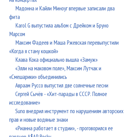
Мадонна и Кайли Миноуг впервые записали два
фита
Karol G выпустила альбом с Дрейком и Бруно
Марсом
Максим Фадеев и Маша Ржевская перевыпустили
«Когда я стану кошкой»
Клава Кока официально вышла «Замуж»
«Элли на маковом поле», Максим Лутчак и
«Смешарики» объединились
Авраам Руссо выпустил две солнечные песни
Сергей Сычёв - «Хит-парады в СССР. Полное
исследование»
Suno внедрил инструмент по нарушениям авторских
прав и новые водяные знаки
«Рианна работает в студии», - проговорился ее
партнер A$AP Rocky