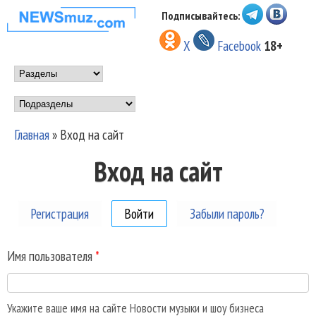
Перейти к основному
Подписывайтесь:
НОВОСТИ
содержанию
X
Facebook
18+
МУЗЫКИ И
Main menu
ШОУ БИЗНЕСА
Подразделы
NEWSMUZ.COM
Главная
»
Вход на сайт
Вы здесь
Вход на сайт
Регистрация
Войти
(активная вкладка)
Забыли пароль?
Имя пользователя
*
Укажите ваше имя на сайте Новости музыки и шоу бизнеса