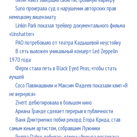
Suno проиграла суд о нарушении авторских прав
немецкому лицензиату
Linkin Park показал трейлер документального фильма
«Unshatter»
РАО потребовало от театра Кадышевой неустойку
В сеть выложен уникальный концерт Led Zeppelin
1970 года
Ферги стала петь в Black Eyed Peas, чтобы стать
лучшей
Сосо Павлиашвили и Максим Фадеев показали клип «Я
не вернулся»
Zivert дебютировала в большом кино
Ариана Гранде сделает перерыв в публичности
Ваня Дмитриенко побил рекорд Егора Крида, став
самым юным артистом, собравшим Лужники
Группа Dabro добилась отмены бренда ресторана