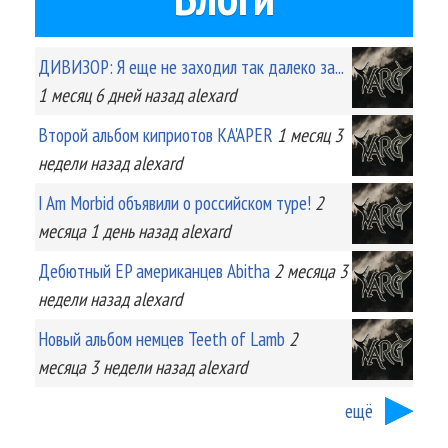
ДИВИЗОР: Я еще не заходил так далеко за...
1 месяц 6 дней
назад
alexard
Второй альбом киприотов KA'APER
1 месяц 3
недели
назад
alexard
I Am Morbid объявили о российском туре!
2
месяца 1 день
назад
alexard
Дебютный EP американцев Abitha
2 месяца 3
недели
назад
alexard
Новый альбом немцев Teeth of Lamb
2
месяца 3 недели
назад
alexard
ещё