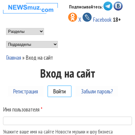
Перейти к основному
Подписывайтесь:
НОВОСТИ
содержанию
X
Facebook
18+
МУЗЫКИ И
Main menu
ШОУ БИЗНЕСА
Подразделы
NEWSMUZ.COM
Главная
»
Вход на сайт
Вы здесь
Вход на сайт
Регистрация
Войти
(активная вкладка)
Забыли пароль?
Имя пользователя
*
Укажите ваше имя на сайте Новости музыки и шоу бизнеса