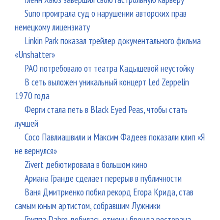
Suno проиграла суд о нарушении авторских прав
немецкому лицензиату
Linkin Park показал трейлер документального фильма
«Unshatter»
РАО потребовало от театра Кадышевой неустойку
В сеть выложен уникальный концерт Led Zeppelin
1970 года
Ферги стала петь в Black Eyed Peas, чтобы стать
лучшей
Сосо Павлиашвили и Максим Фадеев показали клип «Я
не вернулся»
Zivert дебютировала в большом кино
Ариана Гранде сделает перерыв в публичности
Ваня Дмитриенко побил рекорд Егора Крида, став
самым юным артистом, собравшим Лужники
Группа Dabro добилась отмены бренда ресторана