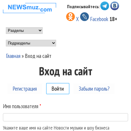
Перейти к основному
Подписывайтесь:
НОВОСТИ
содержанию
X
Facebook
18+
МУЗЫКИ И
Main menu
ШОУ БИЗНЕСА
Подразделы
NEWSMUZ.COM
Главная
»
Вход на сайт
Вы здесь
Вход на сайт
Регистрация
Войти
(активная вкладка)
Забыли пароль?
Имя пользователя
*
Укажите ваше имя на сайте Новости музыки и шоу бизнеса