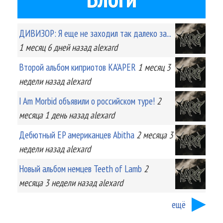
ДИВИЗОР: Я еще не заходил так далеко за...
1 месяц 6 дней
назад
alexard
Второй альбом киприотов KA'APER
1 месяц 3
недели
назад
alexard
I Am Morbid объявили о российском туре!
2
месяца 1 день
назад
alexard
Дебютный EP американцев Abitha
2 месяца 3
недели
назад
alexard
Новый альбом немцев Teeth of Lamb
2
месяца 3 недели
назад
alexard
ещё