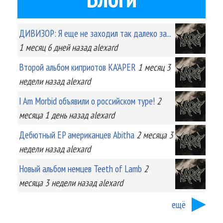
ДИВИЗОР: Я еще не заходил так далеко за...
1 месяц 6 дней
назад
alexard
Второй альбом киприотов KA'APER
1 месяц 3
недели
назад
alexard
I Am Morbid объявили о российском туре!
2
месяца 1 день
назад
alexard
Дебютный EP американцев Abitha
2 месяца 3
недели
назад
alexard
Новый альбом немцев Teeth of Lamb
2
месяца 3 недели
назад
alexard
ещё