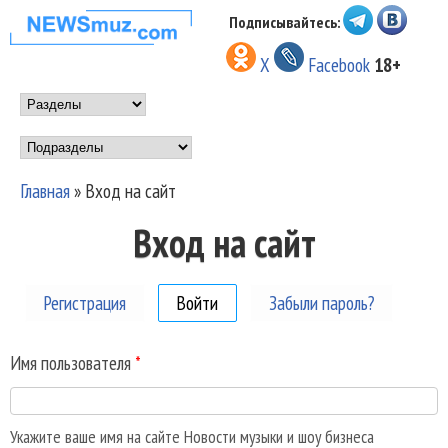
Перейти к основному
Подписывайтесь:
НОВОСТИ
содержанию
X
Facebook
18+
МУЗЫКИ И
Main menu
ШОУ БИЗНЕСА
Подразделы
NEWSMUZ.COM
Главная
»
Вход на сайт
Вы здесь
Вход на сайт
Регистрация
Войти
(активная вкладка)
Забыли пароль?
Имя пользователя
*
Укажите ваше имя на сайте Новости музыки и шоу бизнеса