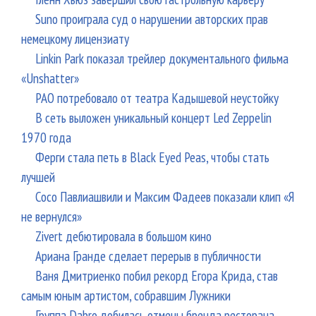
Suno проиграла суд о нарушении авторских прав
немецкому лицензиату
Linkin Park показал трейлер документального фильма
«Unshatter»
РАО потребовало от театра Кадышевой неустойку
В сеть выложен уникальный концерт Led Zeppelin
1970 года
Ферги стала петь в Black Eyed Peas, чтобы стать
лучшей
Сосо Павлиашвили и Максим Фадеев показали клип «Я
не вернулся»
Zivert дебютировала в большом кино
Ариана Гранде сделает перерыв в публичности
Ваня Дмитриенко побил рекорд Егора Крида, став
самым юным артистом, собравшим Лужники
Группа Dabro добилась отмены бренда ресторана