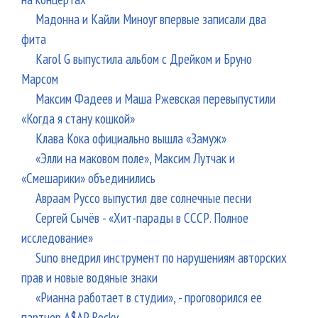
Мадонна и Кайли Миноуг впервые записали два
фита
Karol G выпустила альбом с Дрейком и Бруно
Марсом
Максим Фадеев и Маша Ржевская перевыпустили
«Когда я стану кошкой»
Клава Кока официально вышла «Замуж»
«Элли на маковом поле», Максим Лутчак и
«Смешарики» объединились
Авраам Руссо выпустил две солнечные песни
Сергей Сычёв - «Хит-парады в СССР. Полное
исследование»
Suno внедрил инструмент по нарушениям авторских
прав и новые водяные знаки
«Рианна работает в студии», - проговорился ее
партнер A$AP Rocky