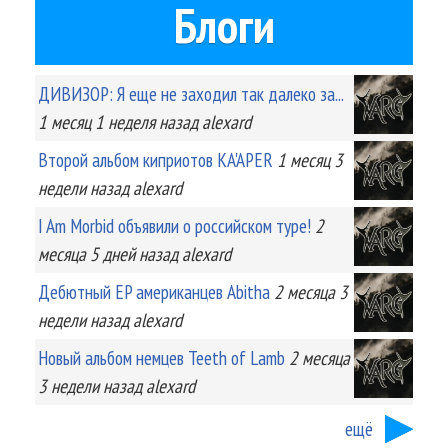
Блоги
ДИВИЗОР: Я еще не заходил так далеко за...
1 месяц 1 неделя
назад
alexard
Второй альбом киприотов KA'APER
1 месяц 3
недели
назад
alexard
I Am Morbid объявили о российском туре!
2
месяца 5 дней
назад
alexard
Дебютный EP американцев Abitha
2 месяца 3
недели
назад
alexard
Новый альбом немцев Teeth of Lamb
2 месяца
3 недели
назад
alexard
ещё