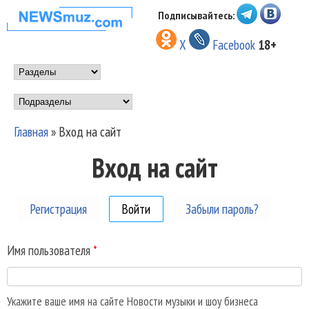
Перейти к основному
Подписывайтесь:
НОВОСТИ
содержанию
X
Facebook
18+
МУЗЫКИ И
Main menu
ШОУ БИЗНЕСА
Подразделы
NEWSMUZ.COM
Главная
»
Вход на сайт
Вы здесь
Вход на сайт
Регистрация
Войти
(активная вкладка)
Забыли пароль?
Имя пользователя
*
Укажите ваше имя на сайте Новости музыки и шоу бизнеса