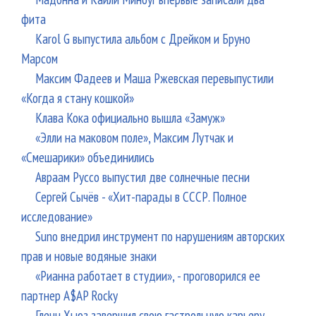
фита
Karol G выпустила альбом с Дрейком и Бруно
Марсом
Максим Фадеев и Маша Ржевская перевыпустили
«Когда я стану кошкой»
Клава Кока официально вышла «Замуж»
«Элли на маковом поле», Максим Лутчак и
«Смешарики» объединились
Авраам Руссо выпустил две солнечные песни
Сергей Сычёв - «Хит-парады в СССР. Полное
исследование»
Suno внедрил инструмент по нарушениям авторских
прав и новые водяные знаки
«Рианна работает в студии», - проговорился ее
партнер A$AP Rocky
Гленн Хьюз завершил свою гастрольную карьеру