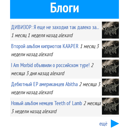
Блоги
ДИВИЗОР: Я еще не заходил так далеко за...
1 месяц 1 неделя
назад
alexard
Второй альбом киприотов KA'APER
1 месяц 3
недели
назад
alexard
I Am Morbid объявили о российском туре!
2
месяца 3 дня
назад
alexard
Дебютный EP американцев Abitha
2 месяца 3
недели
назад
alexard
Новый альбом немцев Teeth of Lamb
2 месяца
3 недели
назад
alexard
ещё