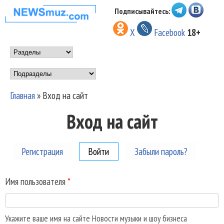
Перейти к основному
Подписывайтесь:
НОВОСТИ
содержанию
X
Facebook
18+
МУЗЫКИ И
Main menu
ШОУ БИЗНЕСА
Подразделы
NEWSMUZ.COM
Главная
»
Вход на сайт
Вы здесь
Вход на сайт
Регистрация
Войти
(активная вкладка)
Забыли пароль?
Имя пользователя
*
Укажите ваше имя на сайте Новости музыки и шоу бизнеса