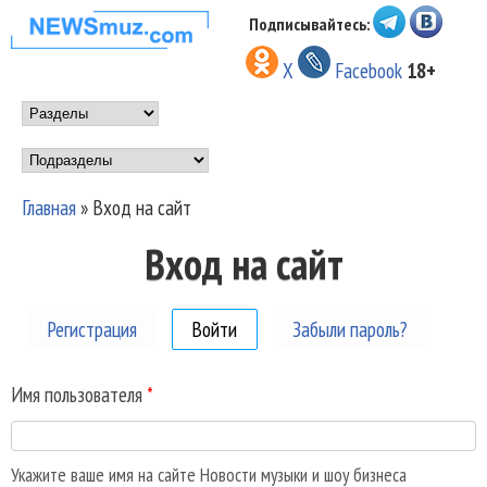
Перейти к основному
Подписывайтесь:
НОВОСТИ
содержанию
X
Facebook
18+
МУЗЫКИ И
Main menu
ШОУ БИЗНЕСА
Подразделы
NEWSMUZ.COM
Главная
»
Вход на сайт
Вы здесь
Вход на сайт
Регистрация
Войти
(активная вкладка)
Забыли пароль?
Имя пользователя
*
Укажите ваше имя на сайте Новости музыки и шоу бизнеса