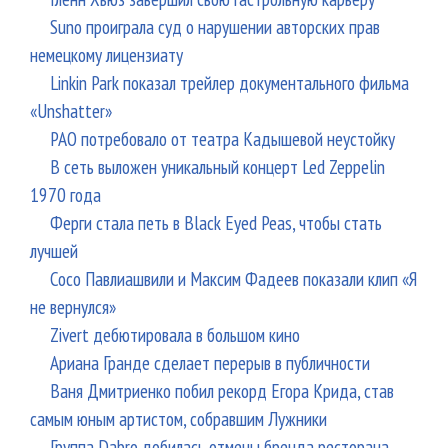
Suno проиграла суд о нарушении авторских прав
немецкому лицензиату
Linkin Park показал трейлер документального фильма
«Unshatter»
РАО потребовало от театра Кадышевой неустойку
В сеть выложен уникальный концерт Led Zeppelin
1970 года
Ферги стала петь в Black Eyed Peas, чтобы стать
лучшей
Сосо Павлиашвили и Максим Фадеев показали клип «Я
не вернулся»
Zivert дебютировала в большом кино
Ариана Гранде сделает перерыв в публичности
Ваня Дмитриенко побил рекорд Егора Крида, став
самым юным артистом, собравшим Лужники
Группа Dabro добилась отмены бренда ресторана