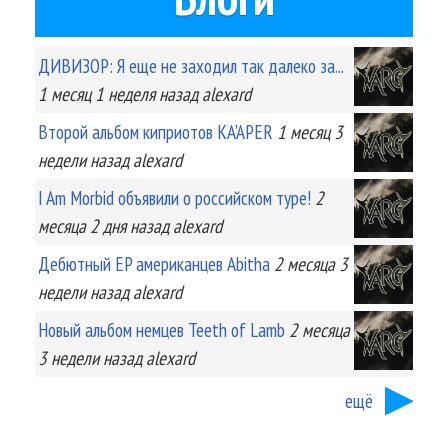
ДИВИЗОР: Я еще не заходил так далеко за...
1 месяц 1 неделя
назад
alexard
Второй альбом киприотов KA'APER
1 месяц 3
недели
назад
alexard
I Am Morbid объявили о российском туре!
2
месяца 2 дня
назад
alexard
Дебютный EP американцев Abitha
2 месяца 3
недели
назад
alexard
Новый альбом немцев Teeth of Lamb
2 месяца
3 недели
назад
alexard
ещё