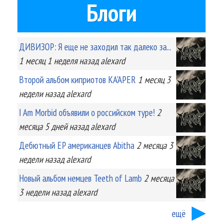
Блоги
ДИВИЗОР: Я еще не заходил так далеко за...
1 месяц 1 неделя
назад
alexard
Второй альбом киприотов KA'APER
1 месяц 3
недели
назад
alexard
I Am Morbid объявили о российском туре!
2
месяца 5 дней
назад
alexard
Дебютный EP американцев Abitha
2 месяца 3
недели
назад
alexard
Новый альбом немцев Teeth of Lamb
2 месяца
3 недели
назад
alexard
ещё