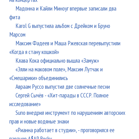
Мадонна и Кайли Миноуг впервые записали два
фита
Karol G выпустила альбом с Дрейком и Бруно
Марсом
Максим Фадеев и Маша Ржевская перевыпустили
«Когда я стану кошкой»
Клава Кока официально вышла «Замуж»
«Элли на маковом поле», Максим Лутчак и
«Смешарики» объединились
Авраам Руссо выпустил две солнечные песни
Сергей Сычёв - «Хит-парады в СССР. Полное
исследование»
Suno внедрил инструмент по нарушениям авторских
прав и новые водяные знаки
«Рианна работает в студии», - проговорился ее
партнер A$AP Rocky