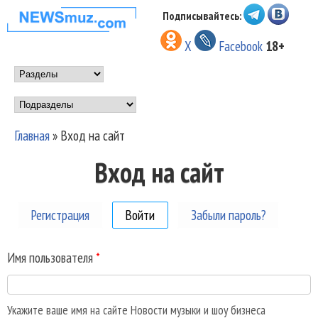
Перейти к основному
Подписывайтесь:
НОВОСТИ
содержанию
X
Facebook
18+
МУЗЫКИ И
Main menu
ШОУ БИЗНЕСА
Подразделы
NEWSMUZ.COM
Главная
»
Вход на сайт
Вы здесь
Вход на сайт
Регистрация
Войти
(активная вкладка)
Забыли пароль?
Имя пользователя
*
Укажите ваше имя на сайте Новости музыки и шоу бизнеса