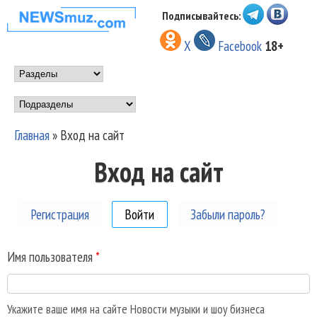
Перейти к основному
Подписывайтесь:
НОВОСТИ
содержанию
X
Facebook
18+
МУЗЫКИ И
Main menu
ШОУ БИЗНЕСА
Подразделы
NEWSMUZ.COM
Главная
»
Вход на сайт
Вы здесь
Вход на сайт
Регистрация
Войти
(активная вкладка)
Забыли пароль?
Имя пользователя
*
Укажите ваше имя на сайте Новости музыки и шоу бизнеса