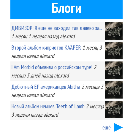
Блоги
ДИВИЗОР: Я еще не заходил так далеко за...
1 месяц 1 неделя
назад
alexard
Второй альбом киприотов KA'APER
1 месяц 3
недели
назад
alexard
I Am Morbid объявили о российском туре!
2
месяца 5 дней
назад
alexard
Дебютный EP американцев Abitha
2 месяца 3
недели
назад
alexard
Новый альбом немцев Teeth of Lamb
2 месяца
3 недели
назад
alexard
ещё