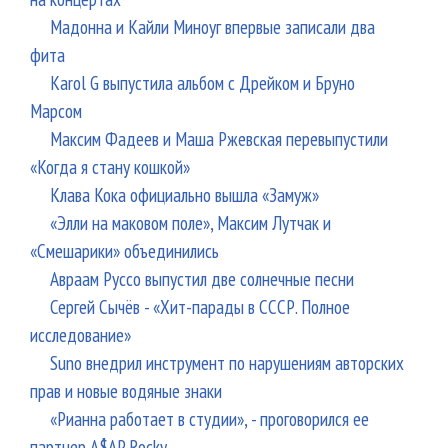
Мадонна и Кайли Миноуг впервые записали два
фита
Karol G выпустила альбом с Дрейком и Бруно
Марсом
Максим Фадеев и Маша Ржевская перевыпустили
«Когда я стану кошкой»
Клава Кока официально вышла «Замуж»
«Элли на маковом поле», Максим Лутчак и
«Смешарики» объединились
Авраам Руссо выпустил две солнечные песни
Сергей Сычёв - «Хит-парады в СССР. Полное
исследование»
Suno внедрил инструмент по нарушениям авторских
прав и новые водяные знаки
«Рианна работает в студии», - проговорился ее
партнер A$AP Rocky