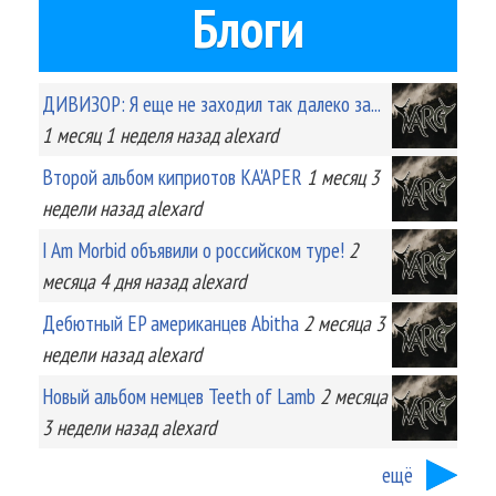
Блоги
ДИВИЗОР: Я еще не заходил так далеко за...
1 месяц 1 неделя
назад
alexard
Второй альбом киприотов KA'APER
1 месяц 3
недели
назад
alexard
I Am Morbid объявили о российском туре!
2
месяца 4 дня
назад
alexard
Дебютный EP американцев Abitha
2 месяца 3
недели
назад
alexard
Новый альбом немцев Teeth of Lamb
2 месяца
3 недели
назад
alexard
ещё