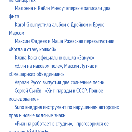
Мадонна и Кайли Миноуг впервые записали два
фита
Karol G выпустила альбом с Дрейком и Бруно
Марсом
Максим Фадеев и Маша Ржевская перевыпустили
«Когда я стану кошкой»
Клава Кока официально вышла «Замуж»
«Элли на маковом поле», Максим Лутчак и
«Смешарики» объединились
Авраам Руссо выпустил две солнечные песни
Сергей Сычёв - «Хит-парады в СССР. Полное
исследование»
Suno внедрил инструмент по нарушениям авторских
прав и новые водяные знаки
«Рианна работает в студии», - проговорился ее
партнер A$AP Rocky