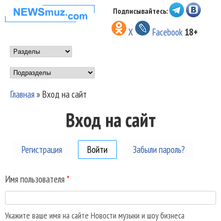
Перейти к основному
Подписывайтесь:
НОВОСТИ
содержанию
X
Facebook
18+
МУЗЫКИ И
Main menu
ШОУ БИЗНЕСА
Подразделы
NEWSMUZ.COM
Главная
»
Вход на сайт
Вы здесь
Вход на сайт
Регистрация
Войти
(активная вкладка)
Забыли пароль?
Имя пользователя
*
Укажите ваше имя на сайте Новости музыки и шоу бизнеса