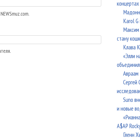
концертах
Мадонна
а NEWSmuz.com.
Karol G
Максим 
стану кош
Клава К
ателя.
«Элли н
объединил
Авраам 
Сергей 
исследова
Suno вн
и новые в
«Рианна
A$AP Rock
Гленн Х