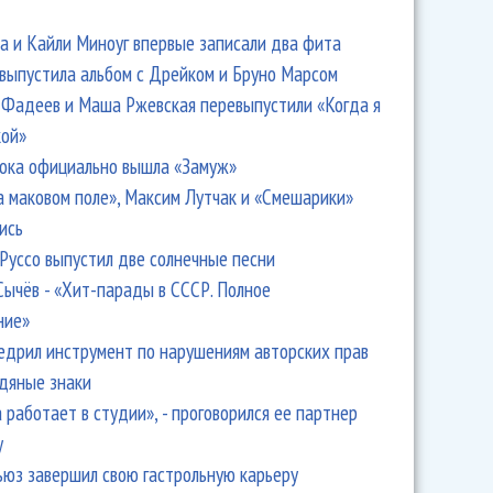
 и Кайли Миноуг впервые записали два фита
 выпустила альбом с Дрейком и Бруно Марсом
Фадеев и Маша Ржевская перевыпустили «Когда я
кой»
ока официально вышла «Замуж»
а маковом поле», Максим Лутчак и «Смешарики»
ись
Руссо выпустил две солнечные песни
Сычёв - «Хит-парады в СССР. Полное
ние»
едрил инструмент по нарушениям авторских прав
одяные знаки
 работает в студии», - проговорился ее партнер
y
ьюз завершил свою гастрольную карьеру