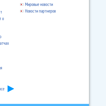
Мировые новости
Новости партнеров
ют
т о
ю
матчах
ия
все