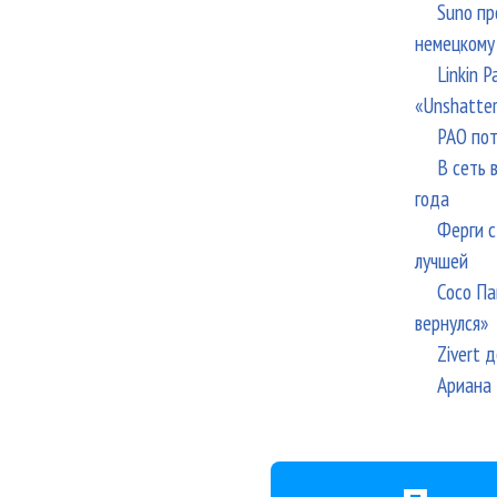
Suno пр
немецкому
Linkin 
«Unshatte
РАО пот
В сеть 
года
Ферги с
лучшей
Сосо Па
вернулся»
Zivert 
Ариана 