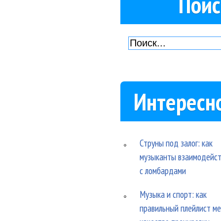
Поис
Интересн
Струны под залог: как
музыканты взаимодейс
с ломбардами
Музыка и спорт: как
правильный плейлист м