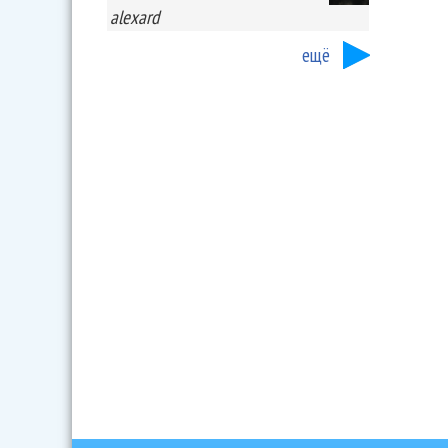
alexard
ещё