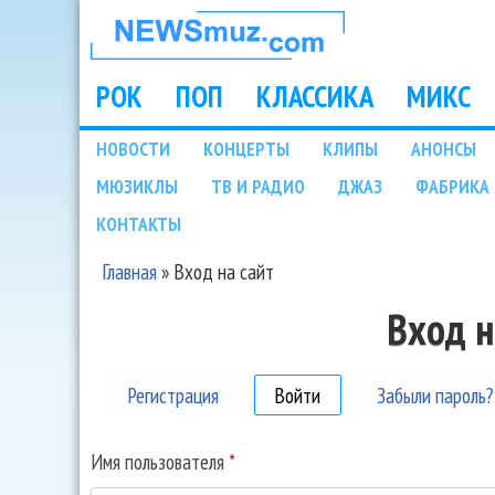
НОВОСТИ
МУЗЫКИ И
РОК
ПОП
КЛАССИКА
МИКС
Main menu
ШОУ БИЗНЕСА
НОВОСТИ
КОНЦЕРТЫ
КЛИПЫ
АНОНСЫ
Подразделы
МЮЗИКЛЫ
ТВ И РАДИО
ДЖАЗ
ФАБРИКА 
NEWSMUZ.COM
КОНТАКТЫ
Главная
»
Вход на сайт
Вы здесь
Вход н
Регистрация
Войти
(активная вкладка)
Забыли пароль?
Имя пользователя
*