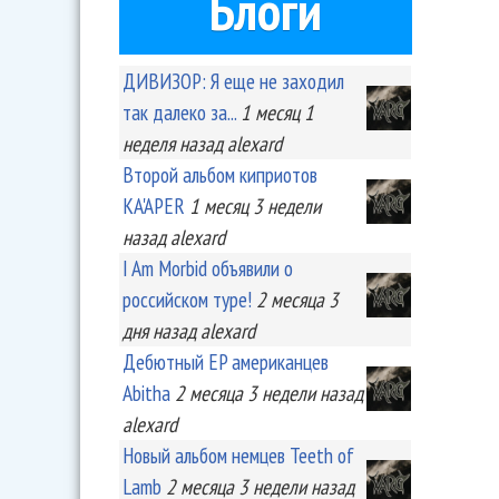
Блоги
ДИВИЗОР: Я еще не заходил
так далеко за...
1 месяц 1
неделя
назад
alexard
Второй альбом киприотов
KA'APER
1 месяц 3 недели
назад
alexard
I Am Morbid объявили о
российском туре!
2 месяца 3
дня
назад
alexard
Дебютный EP американцев
Abitha
2 месяца 3 недели
назад
alexard
Новый альбом немцев Teeth of
Lamb
2 месяца 3 недели
назад