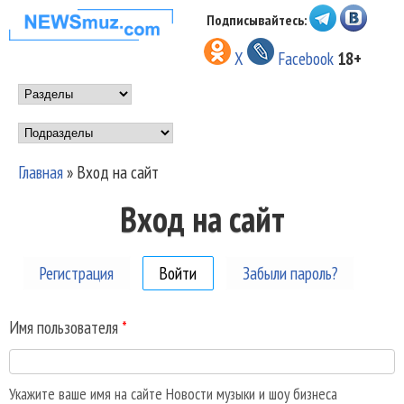
Перейти к основному
Подписывайтесь:
НОВОСТИ
содержанию
X
Facebook
18+
МУЗЫКИ И
Main menu
ШОУ БИЗНЕСА
Подразделы
NEWSMUZ.COM
Главная
»
Вход на сайт
Вы здесь
Вход на сайт
Регистрация
Войти
(активная вкладка)
Забыли пароль?
Имя пользователя
*
Укажите ваше имя на сайте Новости музыки и шоу бизнеса