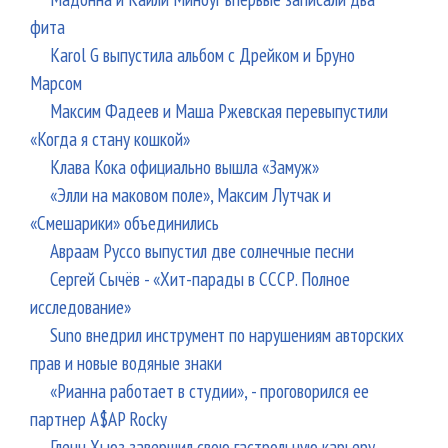
фита
Karol G выпустила альбом с Дрейком и Бруно
Марсом
Максим Фадеев и Маша Ржевская перевыпустили
«Когда я стану кошкой»
Клава Кока официально вышла «Замуж»
«Элли на маковом поле», Максим Лутчак и
«Смешарики» объединились
Авраам Руссо выпустил две солнечные песни
Сергей Сычёв - «Хит-парады в СССР. Полное
исследование»
Suno внедрил инструмент по нарушениям авторских
прав и новые водяные знаки
«Рианна работает в студии», - проговорился ее
партнер A$AP Rocky
Гленн Хьюз завершил свою гастрольную карьеру