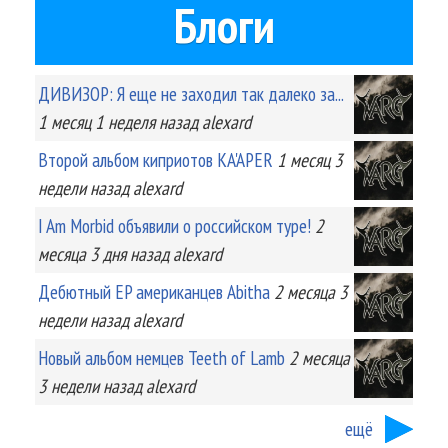
Блоги
ДИВИЗОР: Я еще не заходил так далеко за...
1 месяц 1 неделя
назад
alexard
Второй альбом киприотов KA'APER
1 месяц 3
недели
назад
alexard
I Am Morbid объявили о российском туре!
2
месяца 3 дня
назад
alexard
Дебютный EP американцев Abitha
2 месяца 3
недели
назад
alexard
Новый альбом немцев Teeth of Lamb
2 месяца
3 недели
назад
alexard
ещё