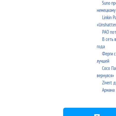
Suno пр
немецкому
Linkin 
«Unshatte
РАО пот
В сеть 
года
Ферги с
лучшей
Сосо Па
вернулся»
Zivert 
Ариана 