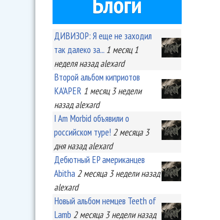
Блоги
ДИВИЗОР: Я еще не заходил
так далеко за...
1 месяц 1
неделя
назад
alexard
Второй альбом киприотов
KA'APER
1 месяц 3 недели
назад
alexard
I Am Morbid объявили о
российском туре!
2 месяца 3
дня
назад
alexard
Дебютный EP американцев
Abitha
2 месяца 3 недели
назад
alexard
Новый альбом немцев Teeth of
Lamb
2 месяца 3 недели
назад