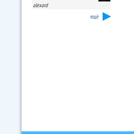
alexard
ещё