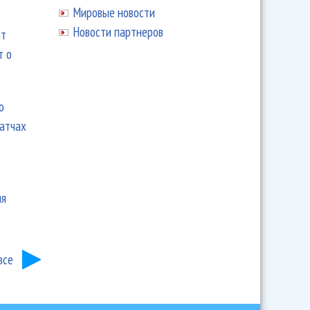
Мировые новости
Новости партнеров
ют
т о
ю
матчах
ия
все