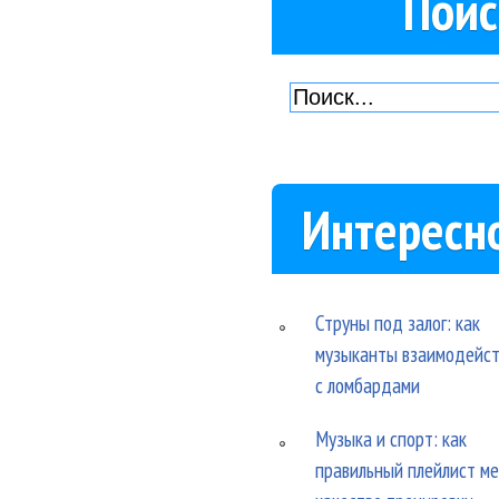
Поис
Интересн
Струны под залог: как
музыканты взаимодейс
с ломбардами
Музыка и спорт: как
правильный плейлист м