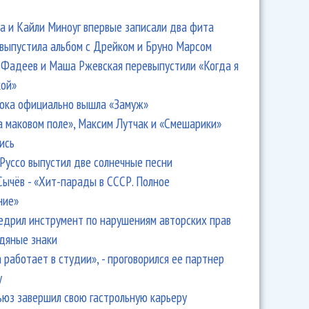
 и Кайли Миноуг впервые записали два фита
 выпустила альбом с Дрейком и Бруно Марсом
Фадеев и Маша Ржевская перевыпустили «Когда я
кой»
ока официально вышла «Замуж»
а маковом поле», Максим Лутчак и «Смешарики»
ись
Руссо выпустил две солнечные песни
Сычёв - «Хит-парады в СССР. Полное
ние»
едрил инструмент по нарушениям авторских прав
одяные знаки
 работает в студии», - проговорился ее партнер
y
ьюз завершил свою гастрольную карьеру