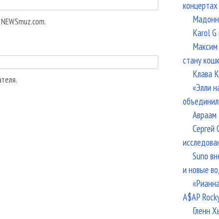
концертах
Мадонна
а NEWSmuz.com.
Karol G
Максим 
стану кош
Клава К
ателя.
«Элли н
объединил
Авраам 
Сергей 
исследова
Suno вн
и новые в
«Рианна
A$AP Rock
Гленн Х