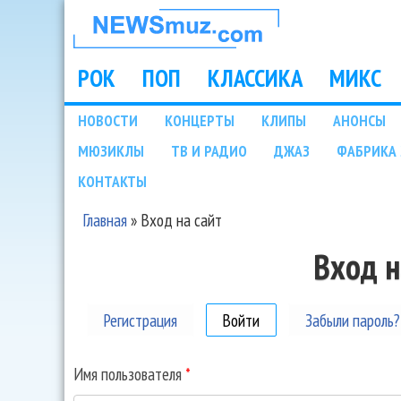
НОВОСТИ
МУЗЫКИ И
РОК
ПОП
КЛАССИКА
МИКС
Main menu
ШОУ БИЗНЕСА
НОВОСТИ
КОНЦЕРТЫ
КЛИПЫ
АНОНСЫ
Подразделы
МЮЗИКЛЫ
ТВ И РАДИО
ДЖАЗ
ФАБРИКА 
NEWSMUZ.COM
КОНТАКТЫ
Главная
»
Вход на сайт
Вы здесь
Вход н
Регистрация
Войти
(активная вкладка)
Забыли пароль?
Имя пользователя
*