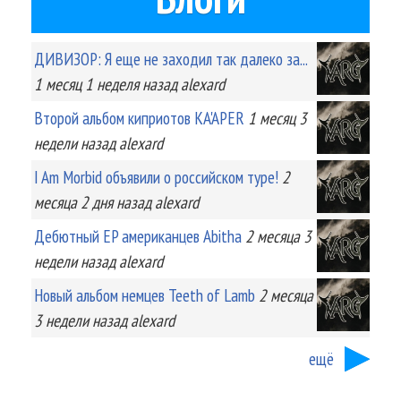
ДИВИЗОР: Я еще не заходил так далеко за...
1 месяц 1 неделя
назад
alexard
Второй альбом киприотов KA'APER
1 месяц 3
недели
назад
alexard
I Am Morbid объявили о российском туре!
2
месяца 2 дня
назад
alexard
Дебютный EP американцев Abitha
2 месяца 3
недели
назад
alexard
Новый альбом немцев Teeth of Lamb
2 месяца
3 недели
назад
alexard
ещё