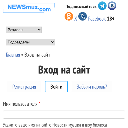
Перейти к основному
Подписывайтесь:
НОВОСТИ
содержанию
X
Facebook
18+
МУЗЫКИ И
Main menu
ШОУ БИЗНЕСА
Подразделы
NEWSMUZ.COM
Главная
»
Вход на сайт
Вы здесь
Вход на сайт
Регистрация
Войти
(активная вкладка)
Забыли пароль?
Имя пользователя
*
Укажите ваше имя на сайте Новости музыки и шоу бизнеса