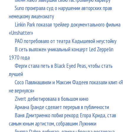
Suno проиграла суд о нарушении авторских прав
немецкому лицензиату
Linkin Park показал трейлер документального фильма
«Unshatter»
РАО потребовало от театра Кадышевой неустойку
В сеть выложен уникальный концерт Led Zeppelin
1970 года
Ферги стала петь в Black Eyed Peas, чтобы стать
лучшей
Сосо Павлиашвили и Максим Фадеев показали клип «Я
не вернулся»
Zivert дебютировала в большом кино
Ариана Гранде сделает перерыв в публичности
Ваня Дмитриенко побил рекорд Егора Крида, став
самым юным артистом, собравшим Лужники
Группа Dabro добилась отмены бренда ресторана