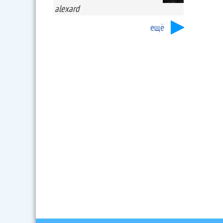
alexard
ещё