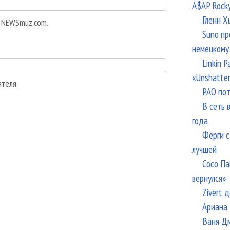
A$AP Rock
Гленн Х
а NEWSmuz.com.
Suno пр
немецкому
Linkin 
«Unshatte
ателя.
РАО пот
В сеть 
года
Ферги с
лучшей
Сосо Па
вернулся»
Zivert 
Ариана 
Ваня Дм