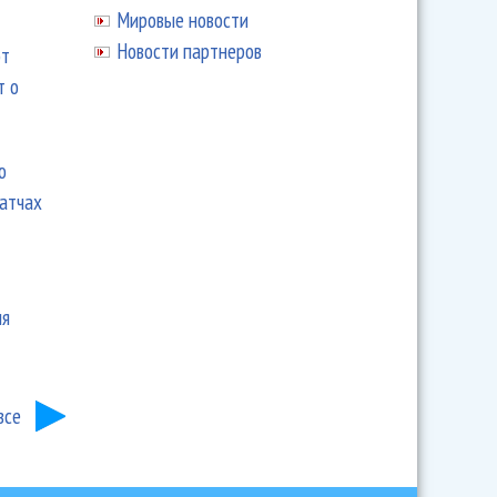
Мировые новости
Новости партнеров
ют
т о
ю
матчах
ия
все