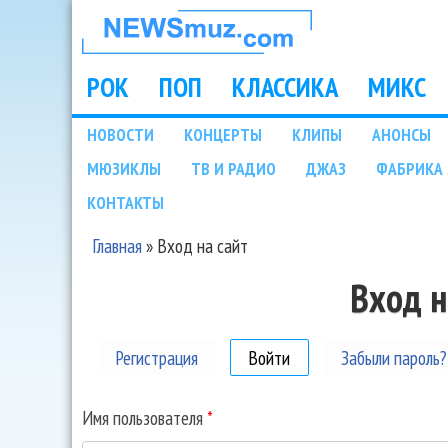
НОВОСТИ
МУЗЫКИ И
РОК
ПОП
КЛАССИКА
МИКС
Main menu
ШОУ БИЗНЕСА
НОВОСТИ
КОНЦЕРТЫ
КЛИПЫ
АНОНСЫ
Подразделы
МЮЗИКЛЫ
ТВ И РАДИО
ДЖАЗ
ФАБРИКА 
NEWSMUZ.COM
КОНТАКТЫ
Главная
»
Вход на сайт
Вы здесь
Вход н
Регистрация
Войти
(активная вкладка)
Забыли пароль?
Имя пользователя
*