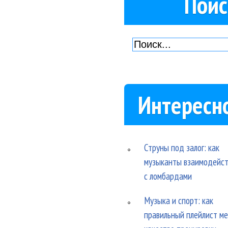
Поис
Интересн
Струны под залог: как
музыканты взаимодейс
с ломбардами
Музыка и спорт: как
правильный плейлист м