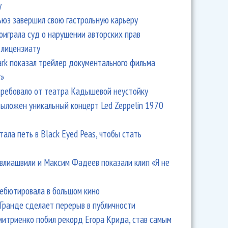
y
ьюз завершил свою гастрольную карьеру
оиграла суд о нарушении авторских прав
 лицензиату
Park показал трейлер документального фильма
r»
ребовало от театра Кадышевой неустойку
выложен уникальный концерт Led Zeppelin 1970
тала петь в Black Eyed Peas, чтобы стать
влиашвили и Максим Фадеев показали клип «Я не
дебютировала в большом кино
Гранде сделает перерыв в публичности
итриенко побил рекорд Егора Крида, став самым