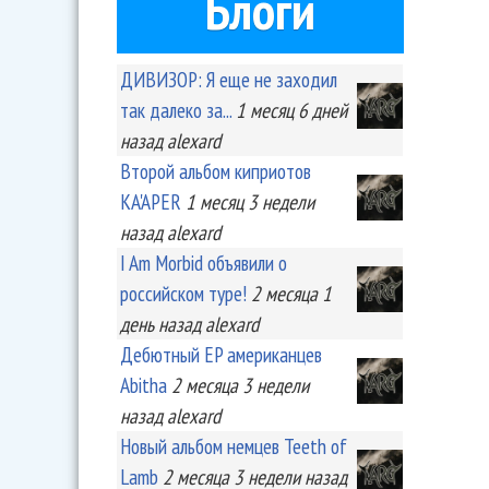
Блоги
ДИВИЗОР: Я еще не заходил
так далеко за...
1 месяц 6 дней
назад
alexard
Второй альбом киприотов
KA'APER
1 месяц 3 недели
назад
alexard
I Am Morbid объявили о
российском туре!
2 месяца 1
день
назад
alexard
Дебютный EP американцев
Abitha
2 месяца 3 недели
назад
alexard
Новый альбом немцев Teeth of
Lamb
2 месяца 3 недели
назад