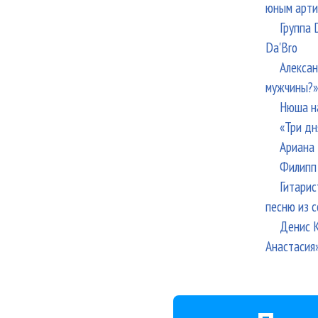
юным арти
Группа 
Da'Bro
Алексан
мужчины?»
Нюша н
«Три дн
Ариана 
Филипп 
Гитарис
песню из с
Денис К
Анастасия