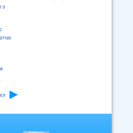
т о
ю
матчах
ия
все