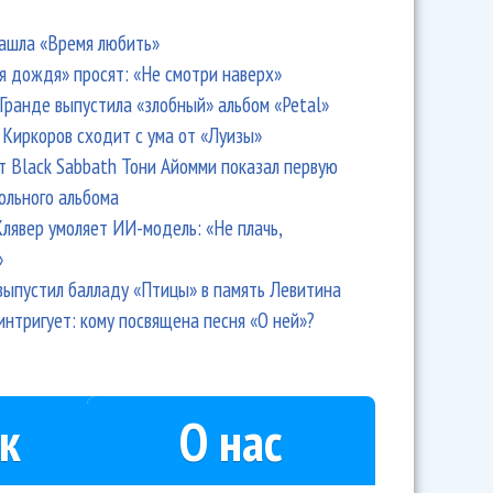
ашла «Время любить»
я дождя» просят: «Не смотри наверх»
Гранде выпустила «злобный» альбом «Petal»
Киркоров сходит с ума от «Луизы»
т Black Sabbath Тони Айомми показал первую
ольного альбома
лявер умоляет ИИ-модель: «Не плачь,
»
выпустил балладу «Птицы» в память Левитина
интригует: кому посвящена песня «О ней»?
к
О нас