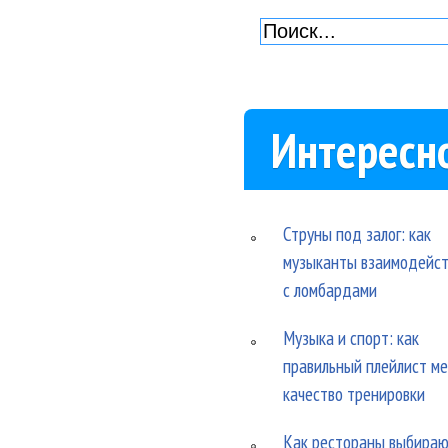
Интересн
Струны под залог: как
музыканты взаимодейс
с ломбардами
Музыка и спорт: как
правильный плейлист м
качество тренировки
Как рестораны выбира