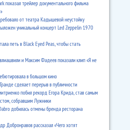
Park показал трейлер документального фильма
r»
ребовало от театра Кадышевой неустойку
выложен уникальный концерт Led Zeppelin 1970
тала петь в Black Eyed Peas, чтобы стать
влиашвили и Максим Фадеев показали клип «Я не
дебютировала в большом кино
Гранде сделает перерыв в публичности
итриенко побил рекорд Егора Крида, став самым
стом, собравшим Лужники
Dabro добилась отмены бренда ресторана
др Добронравов рассказал «Чего хотят