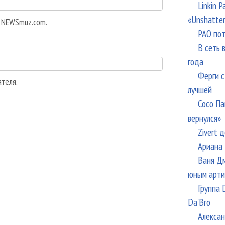
Linkin 
«Unshatte
а NEWSmuz.com.
РАО пот
В сеть 
года
Ферги с
ателя.
лучшей
Сосо Па
вернулся»
Zivert 
Ариана 
Ваня Дм
юным арти
Группа 
Da'Bro
Алексан