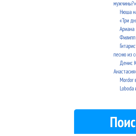
мужчины?»
Нюша н
«Три дн
Ариана 
Филипп 
Гитарис
песню из с
Денис К
Анастасия
Mordor 
Loboda 
Поис