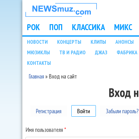
НОВОСТИ
МУЗЫКИ И
РОК
ПОП
КЛАССИКА
МИКС
Main menu
ШОУ БИЗНЕСА
НОВОСТИ
КОНЦЕРТЫ
КЛИПЫ
АНОНСЫ
Подразделы
МЮЗИКЛЫ
ТВ И РАДИО
ДЖАЗ
ФАБРИКА 
NEWSMUZ.COM
КОНТАКТЫ
Главная
»
Вход на сайт
Вы здесь
Вход н
Регистрация
Войти
(активная вкладка)
Забыли пароль?
Имя пользователя
*