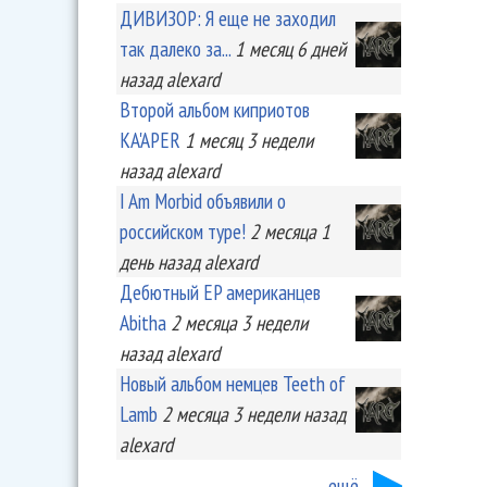
ДИВИЗОР: Я еще не заходил
так далеко за...
1 месяц 6 дней
назад
alexard
Второй альбом киприотов
KA'APER
1 месяц 3 недели
назад
alexard
I Am Morbid объявили о
российском туре!
2 месяца 1
день
назад
alexard
Дебютный EP американцев
Abitha
2 месяца 3 недели
назад
alexard
Новый альбом немцев Teeth of
Lamb
2 месяца 3 недели
назад
alexard
ещё