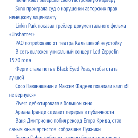
Suno проиграла суд о нарушении авторских прав
немецкому лицензиату
Linkin Park показал трейлер документального фильма
«Unshatter»
РАО потребовало от театра Кадышевой неустойку
В сеть выложен уникальный концерт Led Zeppelin
1970 года
Ферги стала петь в Black Eyed Peas, чтобы стать
лучшей
Сосо Павлиашвили и Максим Фадеев показали клип «Я
не вернулся»
Zivert дебютировала в большом кино
Ариана Гранде сделает перерыв в публичности
Ваня Дмитриенко побил рекорд Егора Крида, став
самым юным артистом, собравшим Лужники
Группа Dabro добилась отмены бренда ресторана