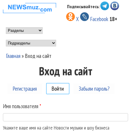
Перейти к основному
Подписывайтесь:
НОВОСТИ
содержанию
X
Facebook
18+
МУЗЫКИ И
Main menu
ШОУ БИЗНЕСА
Подразделы
NEWSMUZ.COM
Главная
»
Вход на сайт
Вы здесь
Вход на сайт
Регистрация
Войти
(активная вкладка)
Забыли пароль?
Имя пользователя
*
Укажите ваше имя на сайте Новости музыки и шоу бизнеса