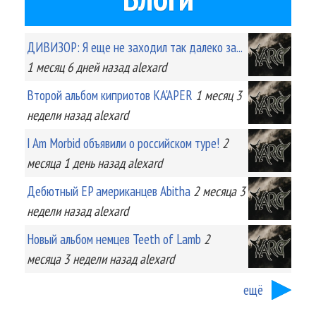
ДИВИЗОР: Я еще не заходил так далеко за...
1 месяц 6 дней
назад
alexard
Второй альбом киприотов KA'APER
1 месяц 3
недели
назад
alexard
I Am Morbid объявили о российском туре!
2
месяца 1 день
назад
alexard
Дебютный EP американцев Abitha
2 месяца 3
недели
назад
alexard
Новый альбом немцев Teeth of Lamb
2
месяца 3 недели
назад
alexard
ещё