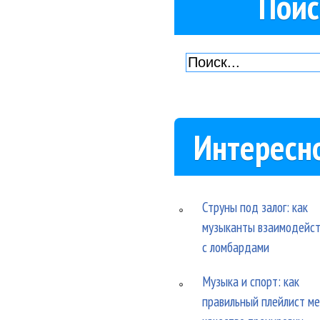
Поис
Интересн
Струны под залог: как
музыканты взаимодейс
с ломбардами
Музыка и спорт: как
правильный плейлист м