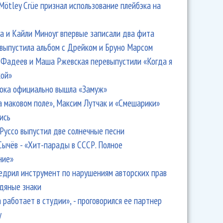
Mötley Crüe признал использование плейбэка на
 и Кайли Миноуг впервые записали два фита
 выпустила альбом с Дрейком и Бруно Марсом
Фадеев и Маша Ржевская перевыпустили «Когда я
кой»
ока официально вышла «Замуж»
а маковом поле», Максим Лутчак и «Смешарики»
ись
Руссо выпустил две солнечные песни
Сычёв - «Хит-парады в СССР. Полное
ние»
едрил инструмент по нарушениям авторских прав
одяные знаки
 работает в студии», - проговорился ее партнер
y