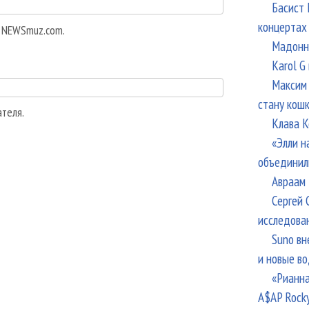
Басист 
концертах
а NEWSmuz.com.
Мадонна
Karol G
Максим 
стану кош
ателя.
Клава К
«Элли н
объединил
Авраам 
Сергей 
исследова
Suno вн
и новые в
«Рианна
A$AP Rock