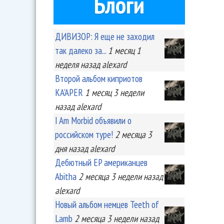
Блоги
ДИВИЗОР: Я еще не заходил
так далеко за...
1 месяц 1
неделя
назад
alexard
Второй альбом киприотов
KA'APER
1 месяц 3 недели
назад
alexard
I Am Morbid объявили о
российском туре!
2 месяца 3
дня
назад
alexard
Дебютный EP американцев
Abitha
2 месяца 3 недели
назад
alexard
Новый альбом немцев Teeth of
Lamb
2 месяца 3 недели
назад