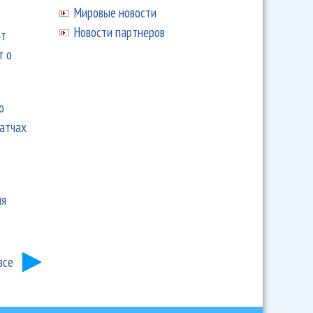
Мировые новости
Новости партнеров
ют
т о
ю
матчах
ия
все