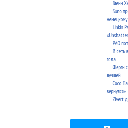
Гленн Х
Suno пр
немецкому
Linkin 
«Unshatte
РАО пот
В сеть 
года
Ферги с
лучшей
Сосо Па
вернулся»
Zivert 