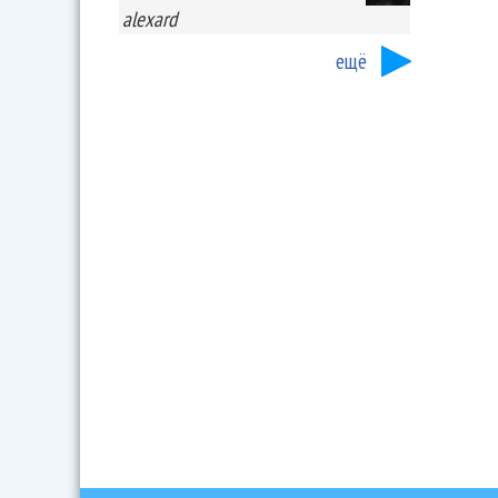
alexard
ещё