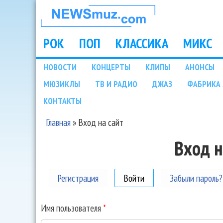
НОВОСТИ
МУЗЫКИ И
РОК
ПОП
КЛАССИКА
МИКС
Main menu
ШОУ БИЗНЕСА
НОВОСТИ
КОНЦЕРТЫ
КЛИПЫ
АНОНСЫ
Подразделы
МЮЗИКЛЫ
ТВ И РАДИО
ДЖАЗ
ФАБРИКА 
NEWSMUZ.COM
КОНТАКТЫ
Главная
»
Вход на сайт
Вы здесь
Вход н
Регистрация
Войти
(активная вкладка)
Забыли пароль?
Имя пользователя
*