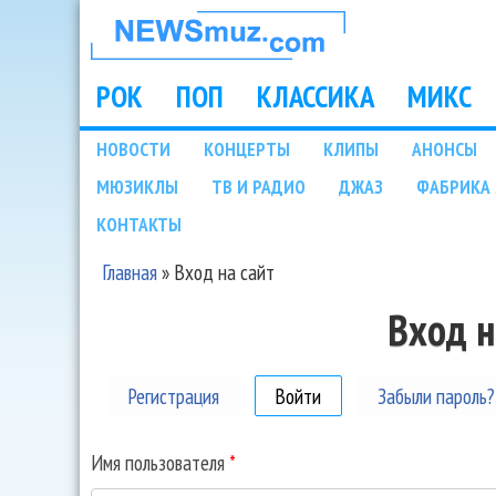
НОВОСТИ
МУЗЫКИ И
РОК
ПОП
КЛАССИКА
МИКС
Main menu
ШОУ БИЗНЕСА
НОВОСТИ
КОНЦЕРТЫ
КЛИПЫ
АНОНСЫ
Подразделы
МЮЗИКЛЫ
ТВ И РАДИО
ДЖАЗ
ФАБРИКА 
NEWSMUZ.COM
КОНТАКТЫ
Главная
»
Вход на сайт
Вы здесь
Вход н
Регистрация
Войти
(активная вкладка)
Забыли пароль?
Имя пользователя
*