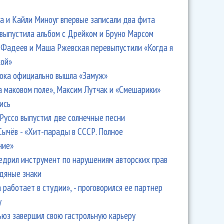
 и Кайли Миноуг впервые записали два фита
 выпустила альбом с Дрейком и Бруно Марсом
Фадеев и Маша Ржевская перевыпустили «Когда я
кой»
ока официально вышла «Замуж»
а маковом поле», Максим Лутчак и «Смешарики»
ись
Руссо выпустил две солнечные песни
Сычёв - «Хит-парады в СССР. Полное
ние»
едрил инструмент по нарушениям авторских прав
одяные знаки
 работает в студии», - проговорился ее партнер
y
ьюз завершил свою гастрольную карьеру