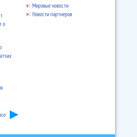
Мировые новости
Новости партнеров
ют
т о
ю
матчах
ия
все