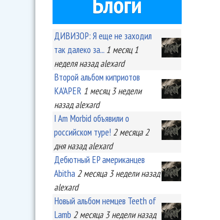
Блоги
ДИВИЗОР: Я еще не заходил
так далеко за...
1 месяц 1
неделя
назад
alexard
Второй альбом киприотов
KA'APER
1 месяц 3 недели
назад
alexard
I Am Morbid объявили о
российском туре!
2 месяца 2
дня
назад
alexard
Дебютный EP американцев
Abitha
2 месяца 3 недели
назад
alexard
Новый альбом немцев Teeth of
Lamb
2 месяца 3 недели
назад