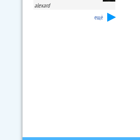
alexard
ещё