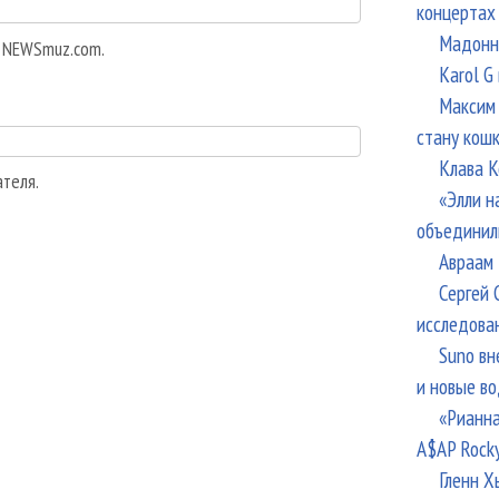
концертах
Мадонна
а NEWSmuz.com.
Karol G
Максим 
стану кош
Клава К
ателя.
«Элли н
объединил
Авраам 
Сергей 
исследова
Suno вн
и новые в
«Рианна
A$AP Rock
Гленн Х