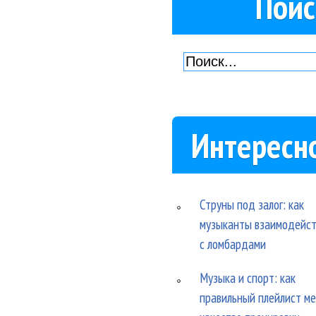
Поис
Интересн
Струны под залог: как
музыканты взаимодейс
с ломбардами
Музыка и спорт: как
правильный плейлист м