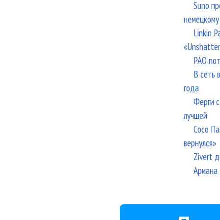
Suno пр
немецкому
Linkin 
«Unshatte
РАО пот
В сеть 
года
Ферги с
лучшей
Сосо Па
вернулся»
Zivert 
Ариана 