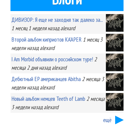
ДИВИЗОР: Я еще не заходил так далеко за...
1 месяц 1 неделя
назад
alexard
Второй альбом киприотов KA'APER
1 месяц 3
недели
назад
alexard
I Am Morbid объявили о российском туре!
2
месяца 2 дня
назад
alexard
Дебютный EP американцев Abitha
2 месяца 3
недели
назад
alexard
Новый альбом немцев Teeth of Lamb
2 месяца
3 недели
назад
alexard
ещё