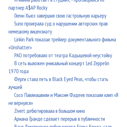
партнер A$AP Rocky
Гленн Хьюз завершил свою гастрольную карьеру
Suno проиграла суд о нарушении авторских прав
немецкому лицензиату
Linkin Park показал трейлер документального фильма
«Unshatter»
РАО потребовало от театра Кадышевой неустойку
В сеть выложен уникальный концерт Led Zeppelin
1970 года
Ферги стала петь в Black Eyed Peas, чтобы стать
лучшей
Сосо Павлиашвили и Максим Фадеев показали клип «Я
не вернулся»
Zivert дебютировала в большом кино
Ариана Гранде сделает перерыв в публичности
Ваня Дмитриенко побил рекорд Егора Крида, став