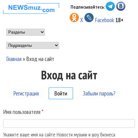
Перейти к основному
Подписывайтесь:
НОВОСТИ
содержанию
X
Facebook
18+
МУЗЫКИ И
Main menu
ШОУ БИЗНЕСА
Подразделы
NEWSMUZ.COM
Главная
»
Вход на сайт
Вы здесь
Вход на сайт
Регистрация
Войти
(активная вкладка)
Забыли пароль?
Имя пользователя
*
Укажите ваше имя на сайте Новости музыки и шоу бизнеса