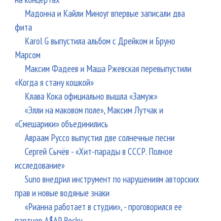
Мадонна и Кайли Миноуг впервые записали два
фита
Karol G выпустила альбом с Дрейком и Бруно
Марсом
Максим Фадеев и Маша Ржевская перевыпустили
«Когда я стану кошкой»
Клава Кока официально вышла «Замуж»
«Элли на маковом поле», Максим Лутчак и
«Смешарики» объединились
Авраам Руссо выпустил две солнечные песни
Сергей Сычёв - «Хит-парады в СССР. Полное
исследование»
Suno внедрил инструмент по нарушениям авторских
прав и новые водяные знаки
«Рианна работает в студии», - проговорился ее
партнер A$AP Rocky