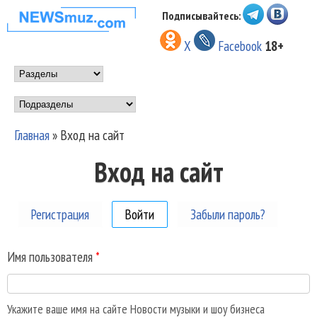
Перейти к основному
Подписывайтесь:
НОВОСТИ
содержанию
X
Facebook
18+
МУЗЫКИ И
Main menu
ШОУ БИЗНЕСА
Подразделы
NEWSMUZ.COM
Главная
»
Вход на сайт
Вы здесь
Вход на сайт
Регистрация
Войти
(активная вкладка)
Забыли пароль?
Имя пользователя
*
Укажите ваше имя на сайте Новости музыки и шоу бизнеса