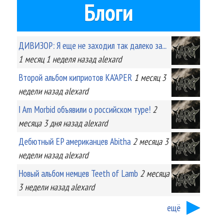
Блоги
ДИВИЗОР: Я еще не заходил так далеко за...
1 месяц 1 неделя
назад
alexard
Второй альбом киприотов KA'APER
1 месяц 3
недели
назад
alexard
I Am Morbid объявили о российском туре!
2
месяца 3 дня
назад
alexard
Дебютный EP американцев Abitha
2 месяца 3
недели
назад
alexard
Новый альбом немцев Teeth of Lamb
2 месяца
3 недели
назад
alexard
ещё