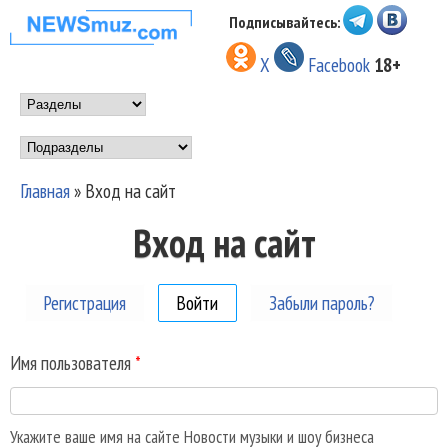
Перейти к основному
Подписывайтесь:
НОВОСТИ
содержанию
X
Facebook
18+
МУЗЫКИ И
Main menu
ШОУ БИЗНЕСА
Подразделы
NEWSMUZ.COM
Главная
»
Вход на сайт
Вы здесь
Вход на сайт
Регистрация
Войти
(активная вкладка)
Забыли пароль?
Имя пользователя
*
Укажите ваше имя на сайте Новости музыки и шоу бизнеса