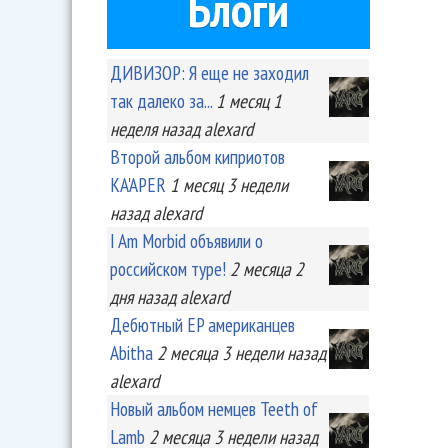
Блоги
ДИВИЗОР: Я еще не заходил
так далеко за...
1 месяц 1
неделя
назад
alexard
Второй альбом киприотов
KA'APER
1 месяц 3 недели
назад
alexard
I Am Morbid объявили о
российском туре!
2 месяца 2
дня
назад
alexard
Дебютный EP американцев
Abitha
2 месяца 3 недели
назад
alexard
Новый альбом немцев Teeth of
Lamb
2 месяца 3 недели
назад