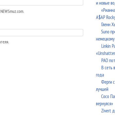
и новые в
«Рианна
а NEWSmuz.com.
A$AP Rock
Гленн Х
Suno пр
немецкому
ателя.
Linkin 
«Unshatte
РАО пот
В сеть 
года
Ферги с
лучшей
Сосо Па
вернулся»
Zivert 