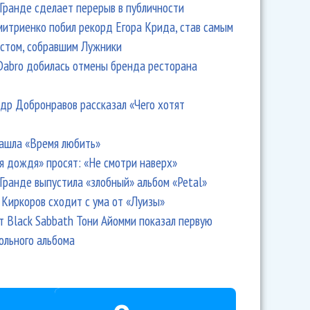
Гранде сделает перерыв в публичности
итриенко побил рекорд Егора Крида, став самым
стом, собравшим Лужники
Dabro добилась отмены бренда ресторана
др Добронравов рассказал «Чего хотят
ашла «Время любить»
я дождя» просят: «Не смотри наверх»
Гранде выпустила «злобный» альбом «Petal»
Киркоров сходит с ума от «Луизы»
т Black Sabbath Тони Айомми показал первую
ольного альбома