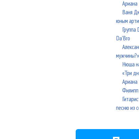
Ариана 
Ваня Дм
юным арти
Группа 
Da'Bro
Алексан
мужчины?»
Нюша н
«Три дн
Ариана 
Филипп 
Гитарис
песню из с