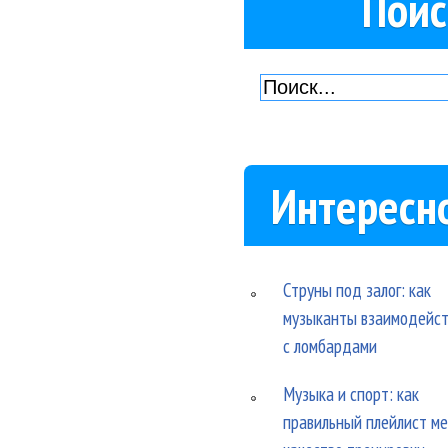
Поис
Интересн
Струны под залог: как
музыканты взаимодейс
с ломбардами
Музыка и спорт: как
правильный плейлист м