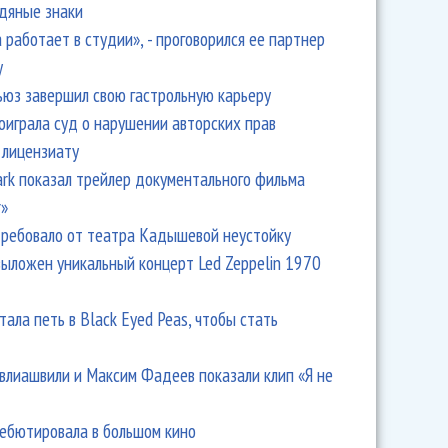
одяные знаки
 работает в студии», - проговорился ее партнер
y
ьюз завершил свою гастрольную карьеру
оиграла суд о нарушении авторских прав
 лицензиату
Park показал трейлер документального фильма
r»
ребовало от театра Кадышевой неустойку
выложен уникальный концерт Led Zeppelin 1970
тала петь в Black Eyed Peas, чтобы стать
влиашвили и Максим Фадеев показали клип «Я не
дебютировала в большом кино