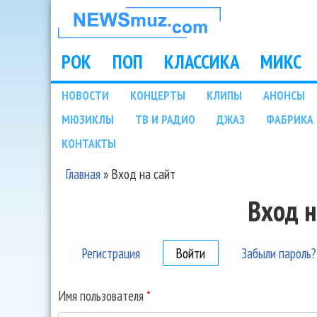
НОВОСТИ
МУЗЫКИ И
РОК
ПОП
КЛАССИКА
МИКС
Main menu
ШОУ БИЗНЕСА
НОВОСТИ
КОНЦЕРТЫ
КЛИПЫ
АНОНСЫ
Подразделы
МЮЗИКЛЫ
ТВ И РАДИО
ДЖАЗ
ФАБРИКА 
NEWSMUZ.COM
КОНТАКТЫ
Главная
»
Вход на сайт
Вы здесь
Вход н
Регистрация
Войти
(активная вкладка)
Забыли пароль?
Имя пользователя
*