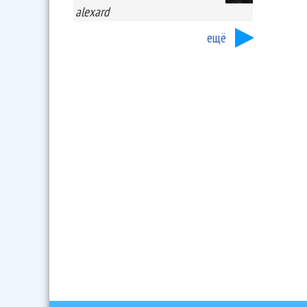
alexard
ещё