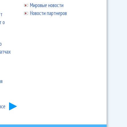
Мировые новости
Новости партнеров
ют
т о
ю
матчах
ия
все