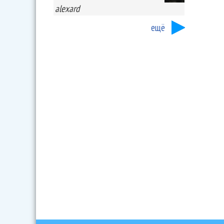
alexard
ещё