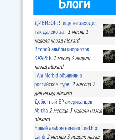
Блоги
ДИВИЗОР: Я еще не заходил
так далеко за...
1 месяц 1
неделя
назад
alexard
Второй альбом киприотов
KA'APER
1 месяц 3 недели
назад
alexard
I Am Morbid объявили о
российском туре!
2 месяца 2
дня
назад
alexard
Дебютный EP американцев
Abitha
2 месяца 3 недели
назад
alexard
Новый альбом немцев Teeth of
Lamb
2 месяца 3 недели
назад