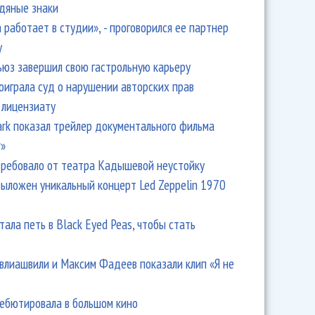
одяные знаки
 работает в студии», - проговорился ее партнер
y
ьюз завершил свою гастрольную карьеру
оиграла суд о нарушении авторских прав
 лицензиату
Park показал трейлер документального фильма
r»
ребовало от театра Кадышевой неустойку
выложен уникальный концерт Led Zeppelin 1970
тала петь в Black Eyed Peas, чтобы стать
влиашвили и Максим Фадеев показали клип «Я не
дебютировала в большом кино