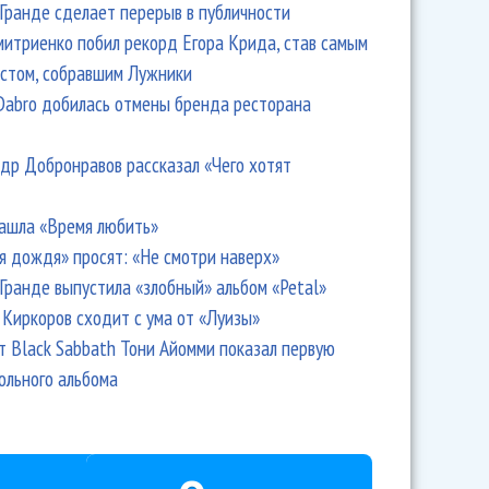
Гранде сделает перерыв в публичности
итриенко побил рекорд Егора Крида, став самым
стом, собравшим Лужники
Dabro добилась отмены бренда ресторана
др Добронравов рассказал «Чего хотят
ашла «Время любить»
я дождя» просят: «Не смотри наверх»
Гранде выпустила «злобный» альбом «Petal»
Киркоров сходит с ума от «Луизы»
т Black Sabbath Тони Айомми показал первую
ольного альбома