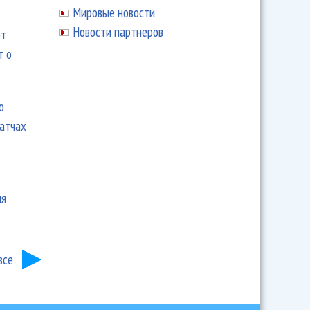
Мировые новости
Новости партнеров
ют
т о
ю
матчах
ия
все