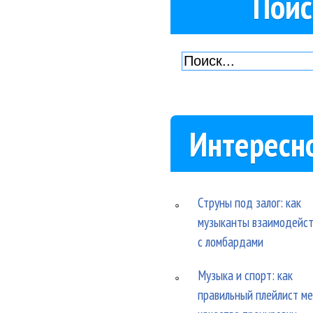
Поис
Интересн
Струны под залог: как
музыканты взаимодейс
с ломбардами
Музыка и спорт: как
правильный плейлист м