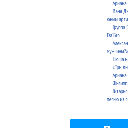
Ариана 
Ваня Дм
юным арти
Группа 
Da'Bro
Алексан
мужчины?»
Нюша н
«Три дн
Ариана 
Филипп 
Гитарис
песню из с