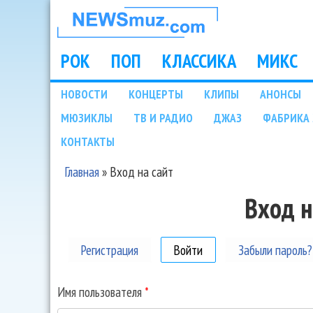
НОВОСТИ
МУЗЫКИ И
РОК
ПОП
КЛАССИКА
МИКС
Main menu
ШОУ БИЗНЕСА
НОВОСТИ
КОНЦЕРТЫ
КЛИПЫ
АНОНСЫ
Подразделы
МЮЗИКЛЫ
ТВ И РАДИО
ДЖАЗ
ФАБРИКА 
NEWSMUZ.COM
КОНТАКТЫ
Главная
»
Вход на сайт
Вы здесь
Вход н
Регистрация
Войти
(активная вкладка)
Забыли пароль?
Имя пользователя
*