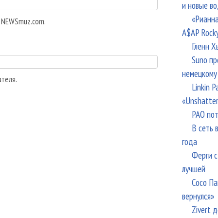
и новые в
«Рианна
а NEWSmuz.com.
A$AP Rock
Гленн Х
Suno пр
немецкому
ателя.
Linkin 
«Unshatte
РАО пот
В сеть 
года
Ферги с
лучшей
Сосо Па
вернулся»
Zivert 