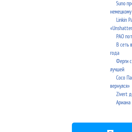
Suno пр
немецкому
Linkin 
«Unshatte
РАО пот
В сеть 
года
Ферги с
лучшей
Сосо Па
вернулся»
Zivert 
Ариана 