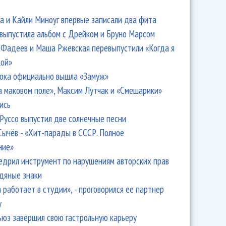
 и Кайли Миноуг впервые записали два фита
 выпустила альбом с Дрейком и Бруно Марсом
Фадеев и Маша Ржевская перевыпустили «Когда я
кой»
ока официально вышла «Замуж»
а маковом поле», Максим Лутчак и «Смешарики»
ись
Руссо выпустил две солнечные песни
Сычёв - «Хит-парады в СССР. Полное
ние»
едрил инструмент по нарушениям авторских прав
одяные знаки
 работает в студии», - проговорился ее партнер
y
ьюз завершил свою гастрольную карьеру