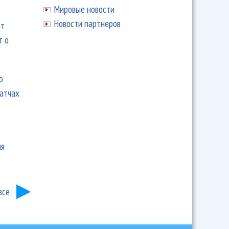
Мировые новости
Новости партнеров
ют
т о
ю
матчах
ия
все