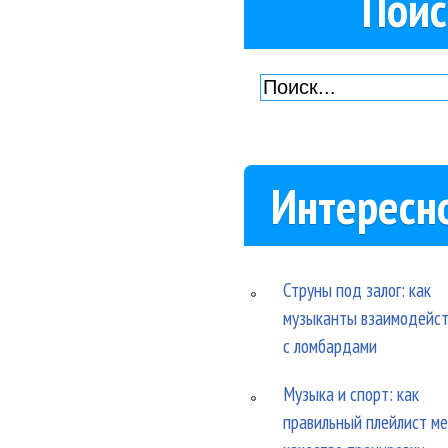
Поис
Интересн
Струны под залог: как
музыканты взаимодейс
с ломбардами
Музыка и спорт: как
правильный плейлист м