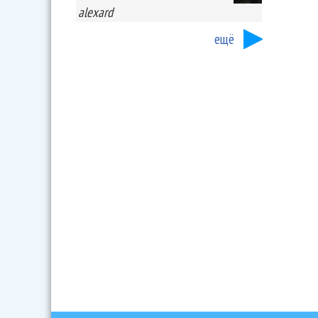
alexard
ещё