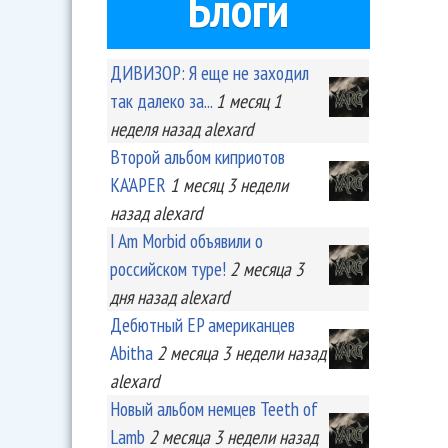
Блоги
ДИВИЗОР: Я еще не заходил
так далеко за...
1 месяц 1
неделя
назад
alexard
Второй альбом киприотов
KA'APER
1 месяц 3 недели
назад
alexard
I Am Morbid объявили о
российском туре!
2 месяца 3
дня
назад
alexard
Дебютный EP американцев
Abitha
2 месяца 3 недели
назад
alexard
Новый альбом немцев Teeth of
Lamb
2 месяца 3 недели
назад