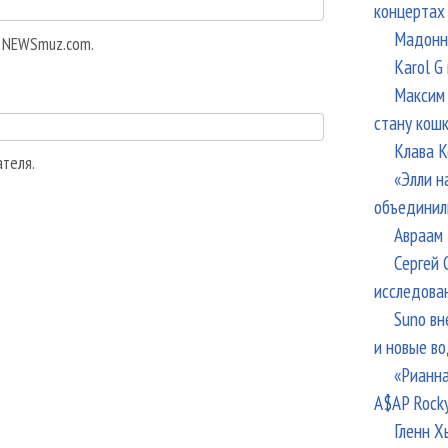
концертах
Мадонна
а NEWSmuz.com.
Karol G
Максим 
стану кош
Клава К
ателя.
«Элли н
объединил
Авраам 
Сергей 
исследова
Suno вн
и новые в
«Рианна
A$AP Rock
Гленн Х