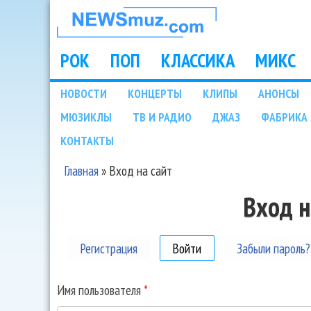
НОВОСТИ
МУЗЫКИ И
РОК
ПОП
КЛАССИКА
МИКС
Main menu
ШОУ БИЗНЕСА
НОВОСТИ
КОНЦЕРТЫ
КЛИПЫ
АНОНСЫ
Подразделы
МЮЗИКЛЫ
ТВ И РАДИО
ДЖАЗ
ФАБРИКА 
NEWSMUZ.COM
КОНТАКТЫ
Главная
»
Вход на сайт
Вы здесь
Вход н
Регистрация
Войти
(активная вкладка)
Забыли пароль?
Имя пользователя
*