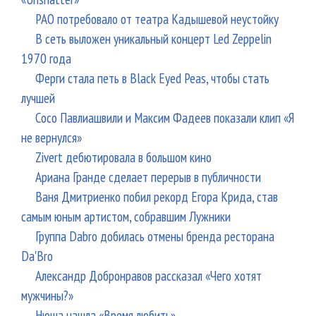
РАО потребовало от театра Кадышевой неустойку
В сеть выложен уникальный концерт Led Zeppelin
1970 года
Ферги стала петь в Black Eyed Peas, чтобы стать
лучшей
Сосо Павлиашвили и Максим Фадеев показали клип «Я
не вернулся»
Zivert дебютировала в большом кино
Ариана Гранде сделает перерыв в публичности
Ваня Дмитриенко побил рекорд Егора Крида, став
самым юным артистом, собравшим Лужники
Группа Dabro добилась отмены бренда ресторана
Da'Bro
Александр Добронравов рассказал «Чего хотят
мужчины?»
Нюша нашла «Время любить»