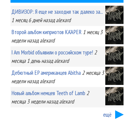
ДИВИЗОР: Я еще не заходил так далеко за...
1 месяц 6 дней
назад
alexard
Второй альбом киприотов KA'APER
1 месяц 3
недели
назад
alexard
I Am Morbid объявили о российском туре!
2
месяца 1 день
назад
alexard
Дебютный EP американцев Abitha
2 месяца 3
недели
назад
alexard
Новый альбом немцев Teeth of Lamb
2
месяца 3 недели
назад
alexard
ещё