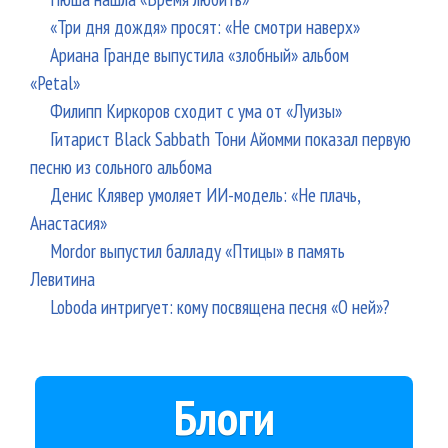
«Три дня дождя» просят: «Не смотри наверх»
Ариана Гранде выпустила «злобный» альбом
«Petal»
Филипп Киркоров сходит с ума от «Луизы»
Гитарист Black Sabbath Тони Айомми показал первую
песню из сольного альбома
Денис Клявер умоляет ИИ-модель: «Не плачь,
Анастасия»
Mordor выпустил балладу «Птицы» в память
Левитина
Loboda интригует: кому посвящена песня «О ней»?
Блоги