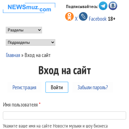
Перейти к основному
Подписывайтесь:
НОВОСТИ
содержанию
X
Facebook
18+
МУЗЫКИ И
Main menu
ШОУ БИЗНЕСА
Подразделы
NEWSMUZ.COM
Главная
»
Вход на сайт
Вы здесь
Вход на сайт
Регистрация
Войти
(активная вкладка)
Забыли пароль?
Имя пользователя
*
Укажите ваше имя на сайте Новости музыки и шоу бизнеса