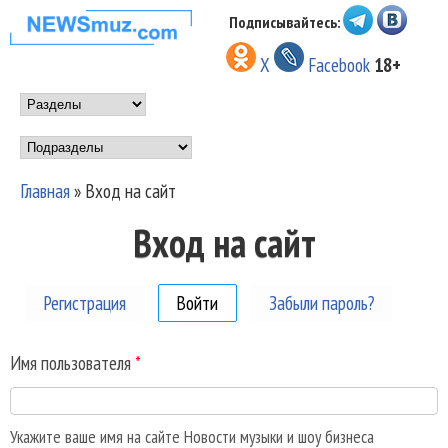
Перейти к основному
Подписывайтесь:
НОВОСТИ
содержанию
X
Facebook
18+
МУЗЫКИ И
Main menu
ШОУ БИЗНЕСА
Подразделы
NEWSMUZ.COM
Главная
»
Вход на сайт
Вы здесь
Вход на сайт
Регистрация
Войти
(активная вкладка)
Забыли пароль?
Имя пользователя
*
Укажите ваше имя на сайте Новости музыки и шоу бизнеса