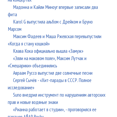
Мадонна и Кайли Миноуг впервые записали два
фита
Karol G выпустила альбом с Дрейком и Бруно
Марсом
Максим Фадеев и Маша Ржевская перевыпустили
«Когда я стану кошкой»
Клава Кока официально вышла «Замуж»
«Элли на маковом поле», Максим Лутчак и
«Смешарики» объединились
Авраам Руссо выпустил две солнечные песни
Сергей Сычёв - «Хит-парады в СССР. Полное
исследование»
Suno внедрил инструмент по нарушениям авторских
прав и новые водяные знаки
«Рианна работает в студии», - проговорился ее
партнер A$AP Rocky