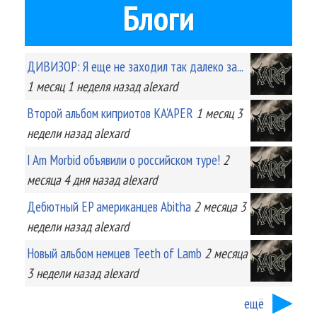
Блоги
ДИВИЗОР: Я еще не заходил так далеко за...
1 месяц 1 неделя
назад
alexard
Второй альбом киприотов KA'APER
1 месяц 3
недели
назад
alexard
I Am Morbid объявили о российском туре!
2
месяца 4 дня
назад
alexard
Дебютный EP американцев Abitha
2 месяца 3
недели
назад
alexard
Новый альбом немцев Teeth of Lamb
2 месяца
3 недели
назад
alexard
ещё