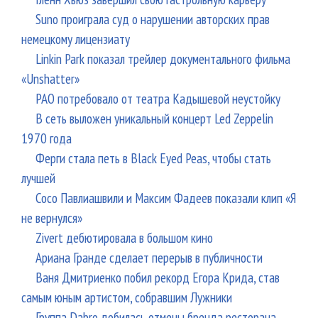
Suno проиграла суд о нарушении авторских прав
немецкому лицензиату
Linkin Park показал трейлер документального фильма
«Unshatter»
РАО потребовало от театра Кадышевой неустойку
В сеть выложен уникальный концерт Led Zeppelin
1970 года
Ферги стала петь в Black Eyed Peas, чтобы стать
лучшей
Сосо Павлиашвили и Максим Фадеев показали клип «Я
не вернулся»
Zivert дебютировала в большом кино
Ариана Гранде сделает перерыв в публичности
Ваня Дмитриенко побил рекорд Егора Крида, став
самым юным артистом, собравшим Лужники
Группа Dabro добилась отмены бренда ресторана