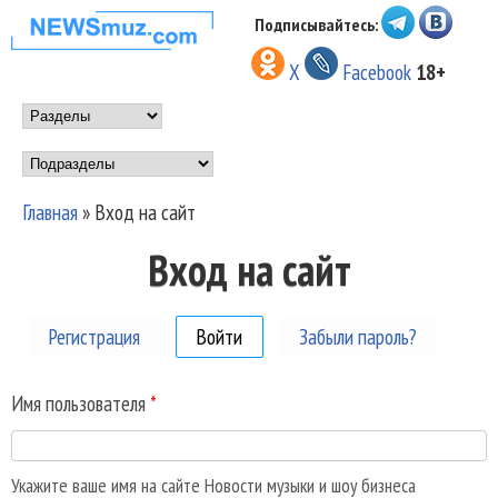
Перейти к основному
Подписывайтесь:
НОВОСТИ
содержанию
X
Facebook
18+
МУЗЫКИ И
Main menu
ШОУ БИЗНЕСА
Подразделы
NEWSMUZ.COM
Главная
»
Вход на сайт
Вы здесь
Вход на сайт
Регистрация
Войти
(активная вкладка)
Забыли пароль?
Имя пользователя
*
Укажите ваше имя на сайте Новости музыки и шоу бизнеса