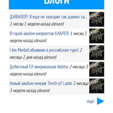
ДИВИЗОР: Я еще не заходил так далеко за...
1 месяц 1 неделя
назад
alexard
Второй альбом киприотов KA'APER
1 месяц 3
недели
назад
alexard
I Am Morbid объявили о российском туре!
2
месяца 2 дня
назад
alexard
Дебютный EP американцев Abitha
2 месяца 3
недели
назад
alexard
Новый альбом немцев Teeth of Lamb
2 месяца
3 недели
назад
alexard
ещё