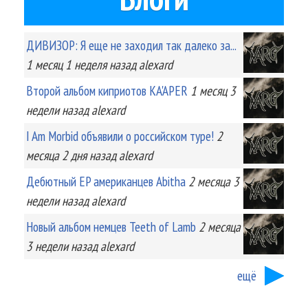
ДИВИЗОР: Я еще не заходил так далеко за...
1 месяц 1 неделя
назад
alexard
Второй альбом киприотов KA'APER
1 месяц 3
недели
назад
alexard
I Am Morbid объявили о российском туре!
2
месяца 2 дня
назад
alexard
Дебютный EP американцев Abitha
2 месяца 3
недели
назад
alexard
Новый альбом немцев Teeth of Lamb
2 месяца
3 недели
назад
alexard
ещё