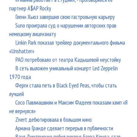
партнер A$AP Rocky
Гленн Хьюз завершил свою гастрольную карьеру
Suno проиграла суд о нарушении авторских прав
немецкому лицензиату
Linkin Park показал трейлер документального фильма
«Unshatter»
РАО потребовало от театра Кадышевой неустойку
В сеть выложен уникальный концерт Led Zeppelin
1970 года
Ферги стала петь в Black Eyed Peas, чтобы стать
лучшей
Сосо Павлиашвили и Максим Фадеев показали клип «Я
не вернулся»
Zivert дебютировала в большом кино
Ариана Гранде сделает перерыв в публичности
Ваня Дмитриенко побил рекорд Егора Крида, став