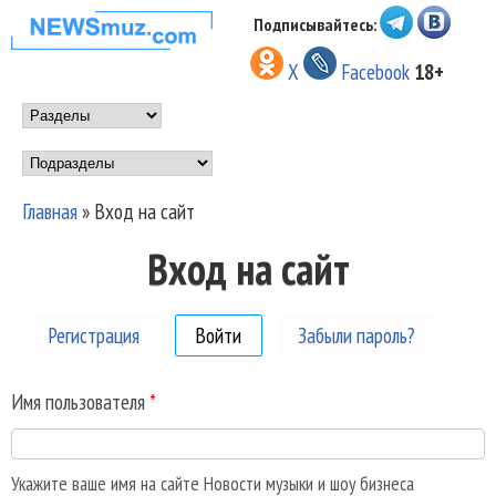
Перейти к основному
Подписывайтесь:
НОВОСТИ
содержанию
X
Facebook
18+
МУЗЫКИ И
Main menu
ШОУ БИЗНЕСА
Подразделы
NEWSMUZ.COM
Главная
»
Вход на сайт
Вы здесь
Вход на сайт
Регистрация
Войти
(активная вкладка)
Забыли пароль?
Имя пользователя
*
Укажите ваше имя на сайте Новости музыки и шоу бизнеса