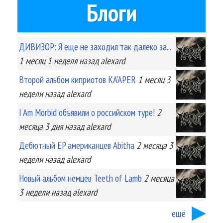
Блоги
ДИВИЗОР: Я еще не заходил так далеко за...
1 месяц 1 неделя
назад
alexard
Второй альбом киприотов KA'APER
1 месяц 3
недели
назад
alexard
I Am Morbid объявили о российском туре!
2
месяца 3 дня
назад
alexard
Дебютный EP американцев Abitha
2 месяца 3
недели
назад
alexard
Новый альбом немцев Teeth of Lamb
2 месяца
3 недели
назад
alexard
ещё