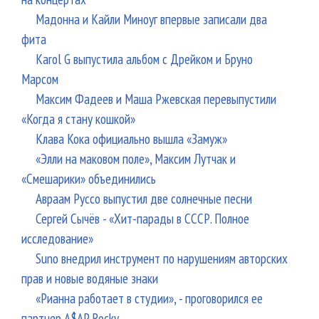
Мадонна и Кайли Миноуг впервые записали два
фита
Karol G выпустила альбом с Дрейком и Бруно
Марсом
Максим Фадеев и Маша Ржевская перевыпустили
«Когда я стану кошкой»
Клава Кока официально вышла «Замуж»
«Элли на маковом поле», Максим Лутчак и
«Смешарики» объединились
Авраам Руссо выпустил две солнечные песни
Сергей Сычёв - «Хит-парады в СССР. Полное
исследование»
Suno внедрил инструмент по нарушениям авторских
прав и новые водяные знаки
«Рианна работает в студии», - проговорился ее
партнер A$AP Rocky