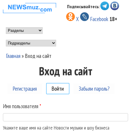
Перейти к основному
Подписывайтесь:
НОВОСТИ
содержанию
X
Facebook
18+
МУЗЫКИ И
Main menu
ШОУ БИЗНЕСА
Подразделы
NEWSMUZ.COM
Главная
»
Вход на сайт
Вы здесь
Вход на сайт
Регистрация
Войти
(активная вкладка)
Забыли пароль?
Имя пользователя
*
Укажите ваше имя на сайте Новости музыки и шоу бизнеса