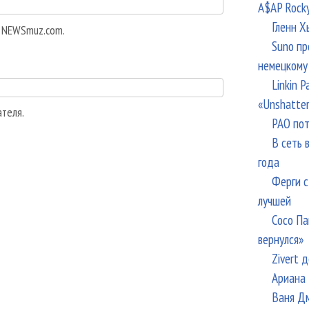
A$AP Rock
Гленн Х
а NEWSmuz.com.
Suno пр
немецкому
Linkin 
«Unshatte
ателя.
РАО пот
В сеть 
года
Ферги с
лучшей
Сосо Па
вернулся»
Zivert 
Ариана 
Ваня Дм