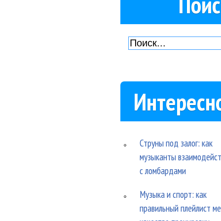
Поис
Интересн
Струны под залог: как
музыканты взаимодейс
с ломбардами
Музыка и спорт: как
правильный плейлист м