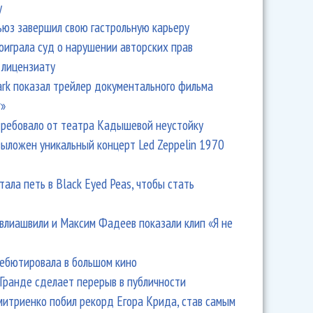
y
ьюз завершил свою гастрольную карьеру
оиграла суд о нарушении авторских прав
 лицензиату
Park показал трейлер документального фильма
r»
ребовало от театра Кадышевой неустойку
выложен уникальный концерт Led Zeppelin 1970
тала петь в Black Eyed Peas, чтобы стать
влиашвили и Максим Фадеев показали клип «Я не
дебютировала в большом кино
Гранде сделает перерыв в публичности
итриенко побил рекорд Егора Крида, став самым