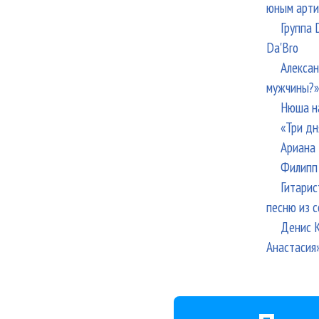
юным арти
Группа 
Da'Bro
Алексан
мужчины?»
Нюша н
«Три дн
Ариана 
Филипп 
Гитарис
песню из с
Денис К
Анастасия