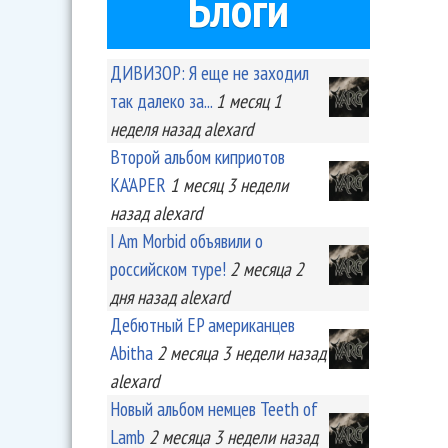
Блоги
ДИВИЗОР: Я еще не заходил
так далеко за...
1 месяц 1
неделя
назад
alexard
Второй альбом киприотов
KA'APER
1 месяц 3 недели
назад
alexard
I Am Morbid объявили о
российском туре!
2 месяца 2
дня
назад
alexard
Дебютный EP американцев
Abitha
2 месяца 3 недели
назад
alexard
Новый альбом немцев Teeth of
Lamb
2 месяца 3 недели
назад