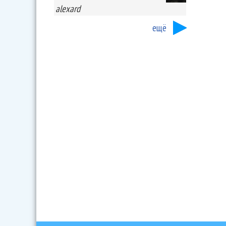
alexard
ещё