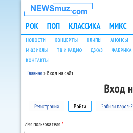
НОВОСТИ
МУЗЫКИ И
РОК
ПОП
КЛАССИКА
МИКС
Main menu
ШОУ БИЗНЕСА
НОВОСТИ
КОНЦЕРТЫ
КЛИПЫ
АНОНСЫ
Подразделы
МЮЗИКЛЫ
ТВ И РАДИО
ДЖАЗ
ФАБРИКА 
NEWSMUZ.COM
КОНТАКТЫ
Главная
»
Вход на сайт
Вы здесь
Вход н
Регистрация
Войти
(активная вкладка)
Забыли пароль?
Имя пользователя
*