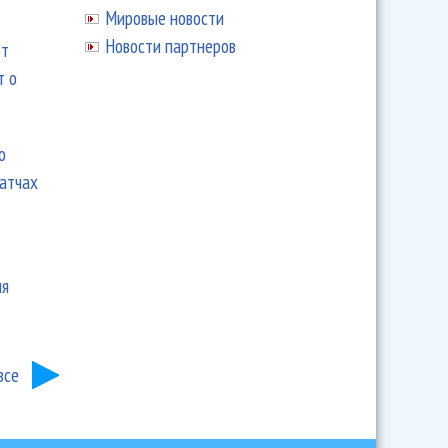
Мировые новости
Новости партнеров
ют
т о
ю
матчах
ия
все