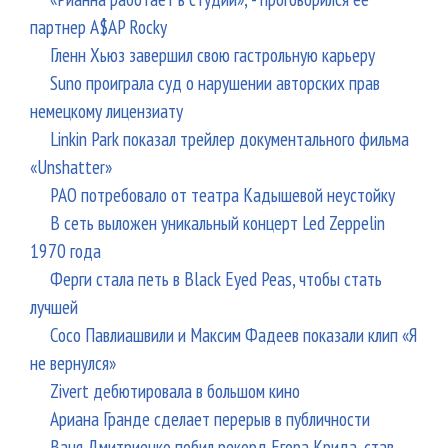
партнер A$AP Rocky
Гленн Хьюз завершил свою гастрольную карьеру
Suno проиграла суд о нарушении авторских прав
немецкому лицензиату
Linkin Park показал трейлер документального фильма
«Unshatter»
РАО потребовало от театра Кадышевой неустойку
В сеть выложен уникальный концерт Led Zeppelin
1970 года
Ферги стала петь в Black Eyed Peas, чтобы стать
лучшей
Сосо Павлиашвили и Максим Фадеев показали клип «Я
не вернулся»
Zivert дебютировала в большом кино
Ариана Гранде сделает перерыв в публичности
Ваня Дмитриенко побил рекорд Егора Крида, став