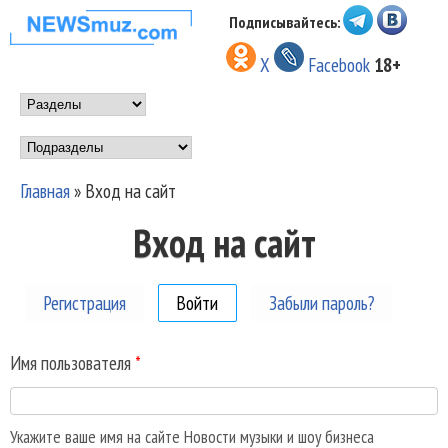
Перейти к основному
Подписывайтесь:
НОВОСТИ
содержанию
X
Facebook
18+
МУЗЫКИ И
Main menu
ШОУ БИЗНЕСА
Подразделы
NEWSMUZ.COM
Главная
»
Вход на сайт
Вы здесь
Вход на сайт
Регистрация
Войти
(активная вкладка)
Забыли пароль?
Имя пользователя
*
Укажите ваше имя на сайте Новости музыки и шоу бизнеса