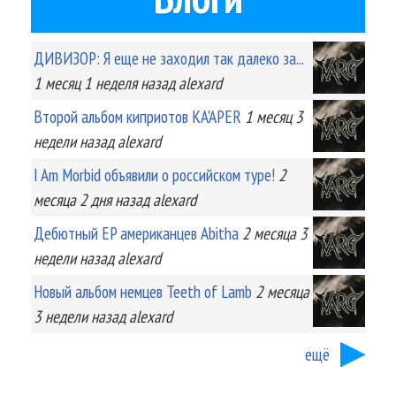
ДИВИЗОР: Я еще не заходил так далеко за...
1 месяц 1 неделя
назад
alexard
Второй альбом киприотов KA'APER
1 месяц 3
недели
назад
alexard
I Am Morbid объявили о российском туре!
2
месяца 2 дня
назад
alexard
Дебютный EP американцев Abitha
2 месяца 3
недели
назад
alexard
Новый альбом немцев Teeth of Lamb
2 месяца
3 недели
назад
alexard
ещё