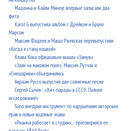
Мадонна и Кайли Миноуг впервые записали два
фита
Karol G выпустила альбом с Дрейком и Бруно
Марсом
Максим Фадеев и Маша Ржевская перевыпустили
«Когда я стану кошкой»
Клава Кока официально вышла «Замуж»
«Элли на маковом поле», Максим Лутчак и
«Смешарики» объединились
Авраам Руссо выпустил две солнечные песни
Сергей Сычёв - «Хит-парады в СССР. Полное
исследование»
Suno внедрил инструмент по нарушениям авторских
прав и новые водяные знаки
«Рианна работает в студии», - проговорился ее
партнер A$AP Rocky