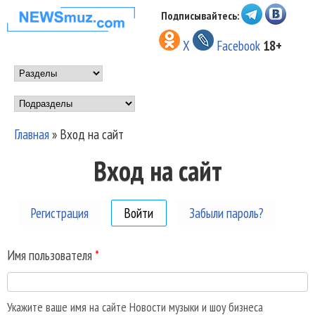
Перейти к основному
Подписывайтесь:
НОВОСТИ
содержанию
X
Facebook
18+
МУЗЫКИ И
Main menu
ШОУ БИЗНЕСА
Подразделы
NEWSMUZ.COM
Главная
»
Вход на сайт
Вы здесь
Вход на сайт
Регистрация
Войти
(активная вкладка)
Забыли пароль?
Имя пользователя
*
Укажите ваше имя на сайте Новости музыки и шоу бизнеса