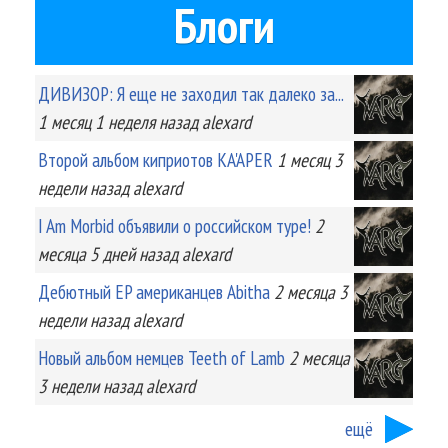
Блоги
ДИВИЗОР: Я еще не заходил так далеко за...
1 месяц 1 неделя
назад
alexard
Второй альбом киприотов KA'APER
1 месяц 3
недели
назад
alexard
I Am Morbid объявили о российском туре!
2
месяца 5 дней
назад
alexard
Дебютный EP американцев Abitha
2 месяца 3
недели
назад
alexard
Новый альбом немцев Teeth of Lamb
2 месяца
3 недели
назад
alexard
ещё